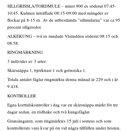
SILLGRISSLA/TORDMULE – minst 900 ex söderut 07:45-
10:45. Kulmen inträffade 08:15-09:00 med mängder av
flockar på 8-15 ex. Av de artbestämda ”sillmularna” var ca 95
procent sillgrisslor.
ALKEKUNG – två ex rundade Västudden söderut 08:15 och
08:58.
RINGMÄRKNING
3 individer av 3 arter:
Skärsnäppa 1, björktrast 1 och grönsiska 1.
Totala antalet fåglar ringmärkta denna månad är 229 och i år
9 418.
KONTROLLER
Egna korttidskontroller i dag var en skärsnäppa märkt för tre
dagar sedan, en rödhake och två kungsfåglar.
Gransångaren, som ringmärktes 15 juli i somras och som
kontrollerats vara kvar på ön vid några tillfällen under hösten,