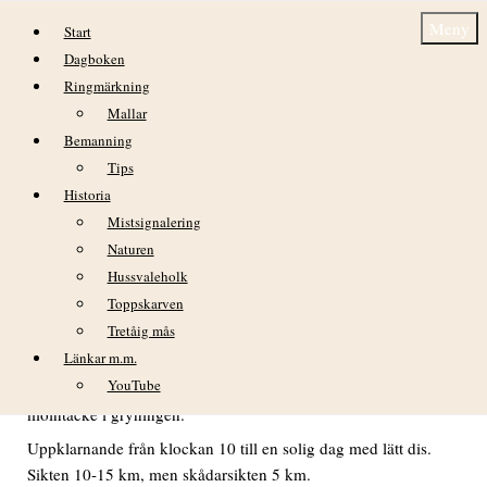
Hoppa till innehåll
Meny
Start
Dagboken
Ringmärkning
Mallar
Bemanning
Tips
Historia
torsdag 12 november
Mistsignalering
Naturen
DAGBOK NIDINGENS FÅGELSTATION – 2015
Hussvaleholk
VÄDER
Toppskarven
Gårdagskvällens regn upphörde strax efter midnatt. Växlande
Tretåig mås
molnighet under efternatten.
Länkar m.m.
YouTube
Tidvis lätt regn klockan 04-05 men tendens till något lättande
molntäcke i gryningen.
Uppklarnande från klockan 10 till en solig dag med lätt dis.
Sikten 10-15 km, men skådarsikten 5 km.