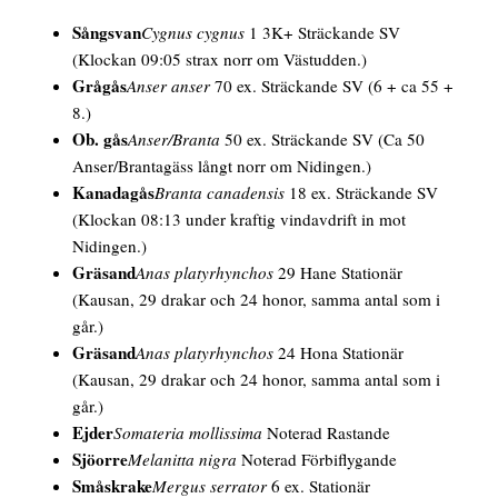
Sångsvan
Cygnus cygnus
1 3K+ Sträckande SV
(Klockan 09:05 strax norr om Västudden.)
Grågås
Anser anser
70 ex. Sträckande SV
(6 + ca 55 +
8.)
Ob. gås
Anser/Branta
50 ex. Sträckande SV
(Ca 50
Anser/Brantagäss långt norr om Nidingen.)
Kanadagås
Branta canadensis
18 ex. Sträckande SV
(Klockan 08:13 under kraftig vindavdrift in mot
Nidingen.)
Gräsand
Anas platyrhynchos
29
Hane
Stationär
(Kausan, 29 drakar och 24 honor, samma antal som i
går.)
Gräsand
Anas platyrhynchos
24
Hona
Stationär
(Kausan, 29 drakar och 24 honor, samma antal som i
går.)
Ejder
Somateria mollissima
Noterad Rastande
Sjöorre
Melanitta nigra
Noterad Förbiflygande
Småskrake
Mergus serrator
6 ex. Stationär