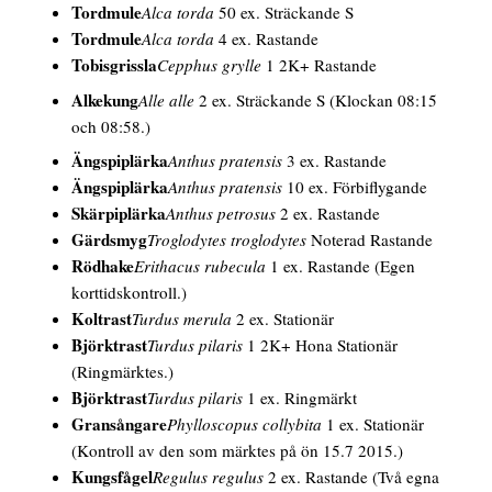
Tordmule
Alca torda
50 ex. Sträckande S
Tordmule
Alca torda
4 ex. Rastande
Tobisgrissla
Cepphus grylle
1 2K+ Rastande
Alkekung
Alle alle
2 ex. Sträckande S
(Klockan 08:15
och 08:58.)
Ängspiplärka
Anthus pratensis
3 ex. Rastande
Ängspiplärka
Anthus pratensis
10 ex. Förbiflygande
Skärpiplärka
Anthus petrosus
2 ex. Rastande
Gärdsmyg
Troglodytes troglodytes
Noterad Rastande
Rödhake
Erithacus rubecula
1 ex. Rastande
(Egen
korttidskontroll.)
Koltrast
Turdus merula
2 ex. Stationär
Björktrast
Turdus pilaris
1 2K+
Hona
Stationär
(Ringmärktes.)
Björktrast
Turdus pilaris
1 ex. Ringmärkt
Gransångare
Phylloscopus collybita
1 ex. Stationär
(Kontroll av den som märktes på ön 15.7 2015.)
Kungsfågel
Regulus regulus
2 ex. Rastande
(Två egna