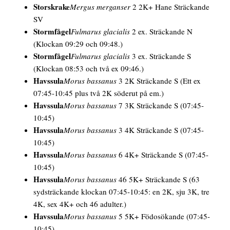
Storskrake
Mergus merganser
2 2K+
Hane
Sträckande
SV
Stormfågel
Fulmarus glacialis
2 ex. Sträckande N
(Klockan 09:29 och 09:48.)
Stormfågel
Fulmarus glacialis
3 ex. Sträckande S
(Klockan 08:53 och två ex 09:46.)
Havssula
Morus bassanus
3 2K Sträckande S
(Ett ex
07:45-10:45 plus två 2K söderut på em.)
Havssula
Morus bassanus
7 3K Sträckande S
(07:45-
10:45)
Havssula
Morus bassanus
3 4K Sträckande S
(07:45-
10:45)
Havssula
Morus bassanus
6 4K+ Sträckande S
(07:45-
10:45)
Havssula
Morus bassanus
46 5K+ Sträckande S
(63
sydsträckande klockan 07:45-10:45: en 2K, sju 3K, tre
4K, sex 4K+ och 46 adulter.)
Havssula
Morus bassanus
5 5K+ Födosökande
(07:45-
10:45)