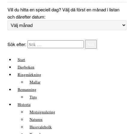
Vill du hitta en speciell dag? Välj då först en månad i listan
och därefter datum:
Sök efter:
Sök
Start
Dagboken
Ringmärkning
Mallar
Bemanning
Tips
Historia
Mistsignalering
Naturen
Hussvaleholk