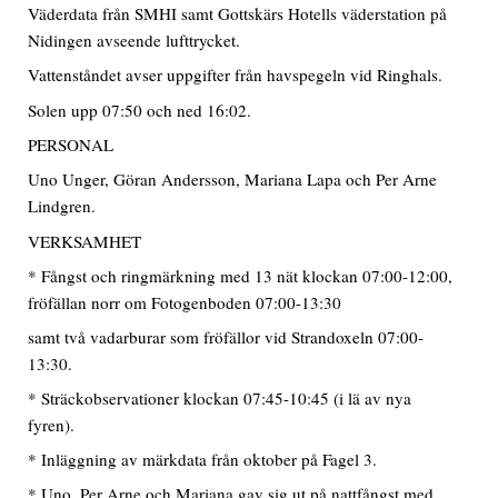
Väderdata från SMHI samt Gottskärs Hotells väderstation på
Nidingen avseende lufttrycket.
Vattenståndet avser uppgifter från havspegeln vid Ringhals.
Solen upp 07:50 och ned 16:02.
PERSONAL
Uno Unger, Göran Andersson, Mariana Lapa och Per Arne
Lindgren.
VERKSAMHET
* Fångst och ringmärkning med 13 nät klockan 07:00-12:00,
fröfällan norr om Fotogenboden 07:00-13:30
samt två vadarburar som fröfällor vid Strandoxeln 07:00-
13:30.
* Sträckobservationer klockan 07:45-10:45 (i lä av nya
fyren).
* Inläggning av märkdata från oktober på Fagel 3.
* Uno, Per Arne och Mariana gav sig ut på nattfångst med