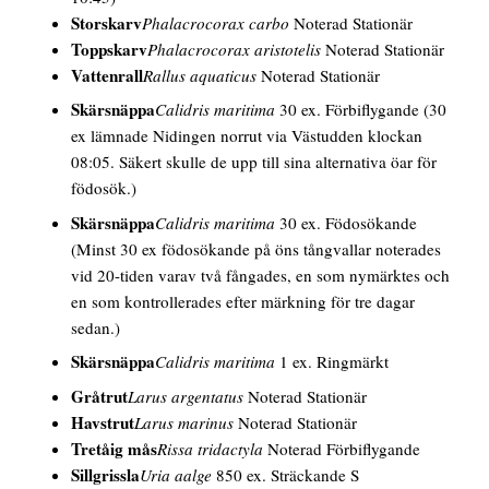
Storskarv
Phalacrocorax carbo
Noterad Stationär
Toppskarv
Phalacrocorax aristotelis
Noterad Stationär
Vattenrall
Rallus aquaticus
Noterad Stationär
Skärsnäppa
Calidris maritima
30 ex. Förbiflygande
(30
ex lämnade Nidingen norrut via Västudden klockan
08:05. Säkert skulle de upp till sina alternativa öar för
födosök.)
Skärsnäppa
Calidris maritima
30 ex. Födosökande
(Minst 30 ex födosökande på öns tångvallar noterades
vid 20-tiden varav två fångades, en som nymärktes och
en som kontrollerades efter märkning för tre dagar
sedan.)
Skärsnäppa
Calidris maritima
1 ex. Ringmärkt
Gråtrut
Larus argentatus
Noterad Stationär
Havstrut
Larus marinus
Noterad Stationär
Tretåig mås
Rissa tridactyla
Noterad Förbiflygande
Sillgrissla
Uria aalge
850 ex. Sträckande S