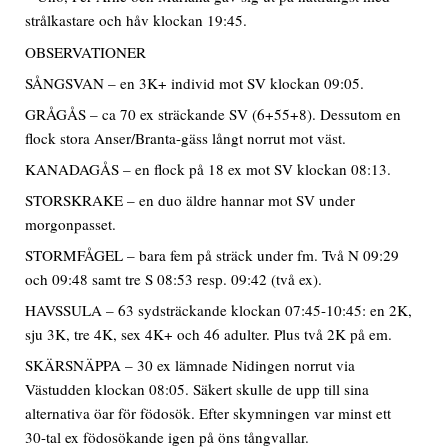
strålkastare och håv klockan 19:45.
OBSERVATIONER
SÅNGSVAN – en 3K+ individ mot SV klockan 09:05.
GRÅGÅS – ca 70 ex sträckande SV (6+55+8). Dessutom en
flock stora Anser/Branta-gäss långt norrut mot väst.
KANADAGÅS – en flock på 18 ex mot SV klockan 08:13.
STORSKRAKE – en duo äldre hannar mot SV under
morgonpasset.
STORMFÅGEL – bara fem på sträck under fm. Två N 09:29
och 09:48 samt tre S 08:53 resp. 09:42 (två ex).
HAVSSULA – 63 sydsträckande klockan 07:45-10:45: en 2K,
sju 3K, tre 4K, sex 4K+ och 46 adulter. Plus två 2K på em.
SKÄRSNÄPPA – 30 ex lämnade Nidingen norrut via
Västudden klockan 08:05. Säkert skulle de upp till sina
alternativa öar för födosök. Efter skymningen var minst ett
30-tal ex födosökande igen på öns tångvallar.