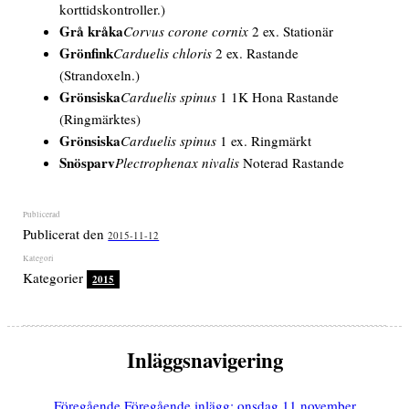
korttidskontroller.)
Grå kråka
Corvus corone cornix
2 ex. Stationär
Grönfink
Carduelis chloris
2 ex. Rastande
(Strandoxeln.)
Grönsiska
Carduelis spinus
1 1K
Hona
Rastande
(Ringmärktes)
Grönsiska
Carduelis spinus
1 ex. Ringmärkt
Snösparv
Plectrophenax nivalis
Noterad Rastande
Publicerat den
2015-11-12
Kategorier
2015
Inläggsnavigering
Föregående
Föregående inlägg:
onsdag 11 november