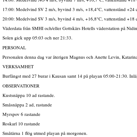
17:00: Medelvind SV 2 m/s, byvind 3 m/s, +18,4°C, vattenstånd +24
20:00: Medelvind SV 3 m/s, byvind 4 m/s, +16,8°C, vattenstånd +18
Väderdata från SMHI och/eller Gottskärs Hotells väderstation på Nidi
Solen gick upp 05:03 och ner 21:33.
PERSONAL
Personalen denna dag var återigen Magnus och Anette Levin, Katar
VERKSAMHET
Burfångst med 27 burar i Kausan samt 14 på playan 05:00-21:30. Inlä
OBSERVATIONER
Kustsnäppa 10 ad rastande.
Småsnäppa 2 ad, rastande
Myrspov 6 rastande
Roskarl 10 rastande
Småtärna 1 flög utmed playan på morgonen.