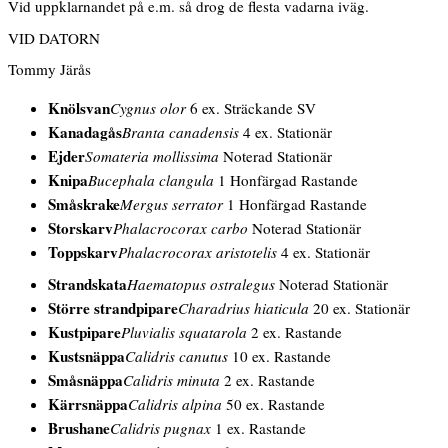
Vid uppklarnandet på e.m. så drog de flesta vadarna iväg.
VID DATORN
Tommy Järås
Knölsvan
Cygnus olor
6 ex. Sträckande SV
Kanadagås
Branta canadensis
4 ex. Stationär
Ejder
Somateria mollissima
Noterad Stationär
Knipa
Bucephala clangula
1
Honfärgad
Rastande
Småskrake
Mergus serrator
1
Honfärgad
Rastande
Storskarv
Phalacrocorax carbo
Noterad Stationär
Toppskarv
Phalacrocorax aristotelis
4 ex. Stationär
Strandskata
Haematopus ostralegus
Noterad Stationär
Större strandpipare
Charadrius hiaticula
20 ex. Stationär
Kustpipare
Pluvialis squatarola
2 ex. Rastande
Kustsnäppa
Calidris canutus
10 ex. Rastande
Småsnäppa
Calidris minuta
2 ex. Rastande
Kärrsnäppa
Calidris alpina
50 ex. Rastande
Brushane
Calidris pugnax
1 ex. Rastande