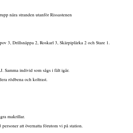
grupp nära stranden utanför Rissastenen
ov 3, Drillsnäppa 2, Roskarl 3, Skärpiplärka 2 och Stare 1.
. Samma individ som sågs i fält igår.
dera rödbena och koltrast.
ra makrillar.
ersoner att övernatta förutom vi på station.