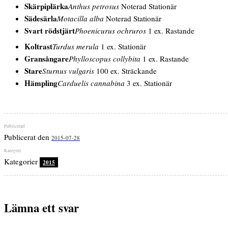
Skärpiplärka
Anthus petrosus
Noterad Stationär
Sädesärla
Motacilla alba
Noterad Stationär
Svart rödstjärt
Phoenicurus ochruros
1 ex. Rastande
Koltrast
Turdus merula
1 ex. Stationär
Gransångare
Phylloscopus collybita
1 ex. Rastande
Stare
Sturnus vulgaris
100 ex. Sträckande
Hämpling
Carduelis cannabina
3 ex. Stationär
Publicerat den
2015-07-28
Kategorier
2015
Lämna ett svar