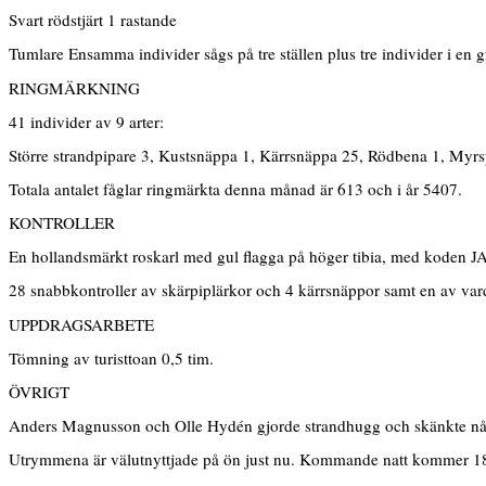
Svart rödstjärt 1 rastande
Tumlare Ensamma individer sågs på tre ställen plus tre individer i en 
RINGMÄRKNING
41 individer av 9 arter:
Större strandpipare 3, Kustsnäppa 1, Kärrsnäppa 25, Rödbena 1, Myrsp
Totala antalet fåglar ringmärkta denna månad är 613 och i år 5407.
KONTROLLER
En hollandsmärkt roskarl med gul flagga på höger tibia, med koden JAJ
28 snabbkontroller av skärpiplärkor och 4 kärrsnäppor samt en av var
UPPDRAGSARBETE
Tömning av turisttoan 0,5 tim.
ÖVRIGT
Anders Magnusson och Olle Hydén gjorde strandhugg och skänkte någ
Utrymmena är välutnyttjade på ön just nu. Kommande natt kommer 18 p