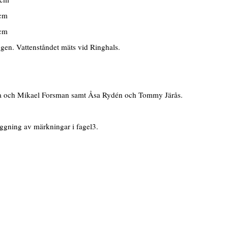
 cm
 cm
ngen. Vattenståndet mäts vid Ringhals.
ina och Mikael Forsman samt Åsa Rydén och Tommy Järås.
ggning av märkningar i fagel3.