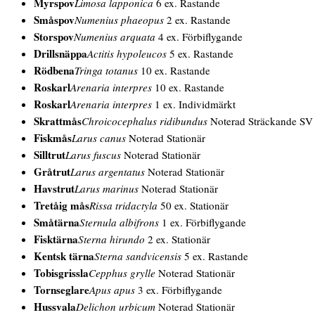
Myrspov
Limosa lapponica
6 ex. Rastande
Småspov
Numenius phaeopus
2 ex. Rastande
Storspov
Numenius arquata
4 ex. Förbiflygande
Drillsnäppa
Actitis hypoleucos
5 ex. Rastande
Rödbena
Tringa totanus
10 ex. Rastande
Roskarl
Arenaria interpres
10 ex. Rastande
Roskarl
Arenaria interpres
1 ex. Individmärkt
Skrattmås
Chroicocephalus ridibundus
Noterad Sträckande SV
Fiskmås
Larus canus
Noterad Stationär
Silltrut
Larus fuscus
Noterad Stationär
Gråtrut
Larus argentatus
Noterad Stationär
Havstrut
Larus marinus
Noterad Stationär
Tretåig mås
Rissa tridactyla
50 ex. Stationär
Småtärna
Sternula albifrons
1 ex. Förbiflygande
Fisktärna
Sterna hirundo
2 ex. Stationär
Kentsk tärna
Sterna sandvicensis
5 ex. Rastande
Tobisgrissla
Cepphus grylle
Noterad Stationär
Tornseglare
Apus apus
3 ex. Förbiflygande
Hussvala
Delichon urbicum
Noterad Stationär