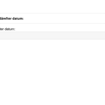
 därefter datum:
fter datum: