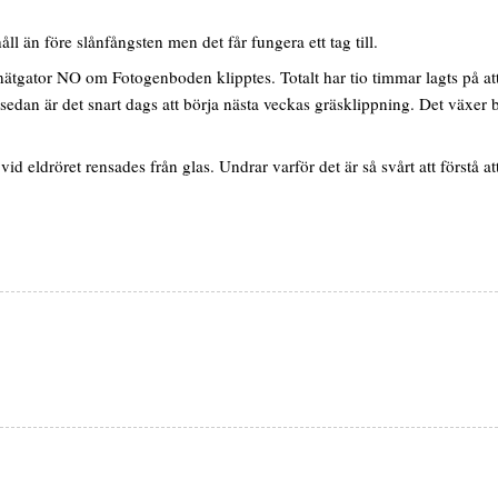
åll än före slånfångsten men det får fungera ett tag till.
tgator NO om Fotogenboden klipptes. Totalt har tio timmar lagts på att kl
edan är det snart dags att börja nästa veckas gräsklippning. Det växer 
ldröret rensades från glas. Undrar varför det är så svårt att förstå att