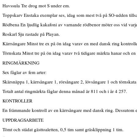
Havssula Tre drog mot S under em.
Toppskarv Enstaka exemplar ses, idag som mest två på SO-udden tills
Rödbena En ljudlig kakafoni av varnande rödbenor möter oss vid varje 
Roskarl Sju rastade på Playan.
Kärrsångare Minst tre ex på ön idag varav en med dansk ring kontroll
Törnskata Minst tre på ön idag varav två tidigare märkta hanar och e
RINGMÄRKNING
Sex fåglar av fem arter:
Skärsnäppa 1, kärrsångare 1, rörsångare 2, lövsångare 1 och törnskata
Totalt antal ringmärkta fåglar denna månad är 811 och i år 4 257.
KONTROLLER
En främmande kontroll av en kärrsångare med dansk ring. Dessutom egna
UPPDRAGSARBETE
Tömt och städat gästtoaletten, 0,5 tim samt gräsklippning 1 tim.