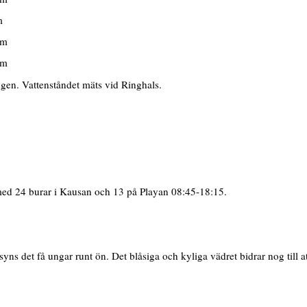
m
cm
cm
ngen. Vattenståndet mäts vid Ringhals.
med 24 burar i Kausan och 13 på Playan 08:45-18:15.
s det få ungar runt ön. Det blåsiga och kyliga vädret bidrar nog till att