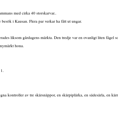
ammans med cirka 40 storskarvar..
besök i Kausan. Flera par verkar ha fått ut ungar.
erades liksom gårdagens märkta. Den tredje var en ovanligt liten fåge
n nymärkt hona.
 1.
 kontroller av tre skärsnäppor, en skärpiplärka, en sädesärla, en kärr