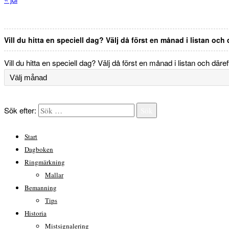
Vill du hitta en speciell dag? Välj då först en månad i listan och
Vill du hitta en speciell dag? Välj då först en månad i listan och däre
Sök efter:
Sök
Start
Dagboken
Ringmärkning
Mallar
Bemanning
Tips
Historia
Mistsignalering