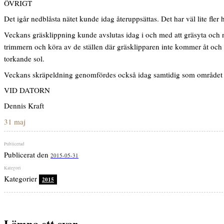
ÖVRIGT
Det igår nedblåsta nätet kunde idag återuppsättas. Det har väl lite fler h
Veckans gräsklippning kunde avslutas idag i och med att gräsyta och nä
trimmern och köra av de ställen där gräsklipparen inte kommer åt och s
torkande sol.
Veckans skräpeldning genomfördes också idag samtidig som området vid e
VID DATORN
Dennis Kraft
31 maj
Publicerat den
2015-05-31
Kategorier
2015