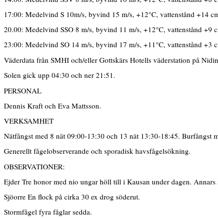
17:00: Medelvind S 10m/s, byvind 15 m/s, +12°C, vattenstånd +14 c
20.00: Medelvind SSO 8 m/s, byvind 11 m/s, +12°C, vattenstånd +9 
23:00: Medelvind SO 14 m/s, byvind 17 m/s, +11°C, vattenstånd +3 
Väderdata från SMHI och/eller Gottskärs Hotells väderstation på Nidi
Solen gick upp 04:30 och ner 21:51.
PERSONAL
Dennis Kraft och Eva Mattsson.
VERKSAMHET
Nätfångst med 8 nät 09:00-13:30 och 13 nät 13:30-18:45. Burfångst 
Generellt fågelobserverande och sporadisk havsfågelsökning.
OBSERVATIONER:
Ejder Tre honor med nio ungar höll till i Kausan under dagen. Annars syn
Sjöorre En flock på cirka 30 ex drog söderut.
Stormfågel fyra fåglar sedda.