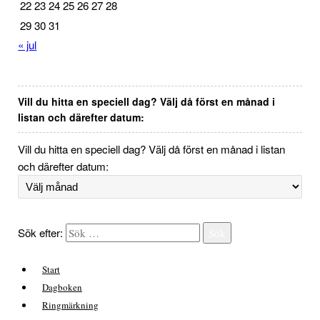
22
23
24
25
26
27
28
29
30
31
« jul
Vill du hitta en speciell dag? Välj då först en månad i
listan och därefter datum:
Vill du hitta en speciell dag? Välj då först en månad i listan
och därefter datum:
Sök efter:
Sök
Start
Dagboken
Ringmärkning