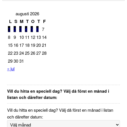
augusti 2026
L
S
M
T
O
T
F
1
2
3
4
5
6
7
8
9
10
11
12
13
14
15
16
17
18
19
20
21
22
23
24
25
26
27
28
29
30
31
« jul
Vill du hitta en speciell dag? Välj då först en månad i
listan och därefter datum:
Vill du hitta en speciell dag? Välj då först en månad i listan
och därefter datum: