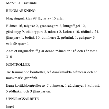
Morkulla 1 rastande
RINGMÄRKNING
Idag ringmärktes 98 fåglar av 15 arter
Blåmes 16, talgoxe 2, gransångare 2, kungsfågel 12,
gärdsmyg 9, trädkrypare 3, taltrast 2, koltrast 10, rödhake 24,
järnsparv 1, bofink 10, domherre 2, grönfink 1, gulsparv 3
och sävsparv 1
Antalet ringmärkta fåglar denna månad är 316 och i år totalt
316
KONTROLLER
Tre främmande kontroller, två danskmärkta blåmesar och en
norskmärkt grönfink.
Egna korttidskontroller av 7 blåmesar, 1 gärdsmyg, 3 koltrast,
5 rödhakar och 3 järnsparvar.
UPPDRAGSARBETE
Inget