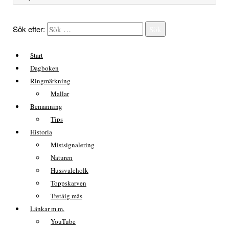
Sök efter:
Sök
Start
Dagboken
Ringmärkning
Mallar
Bemanning
Tips
Historia
Mistsignalering
Naturen
Hussvaleholk
Toppskarven
Tretåig mås
Länkar m.m.
YouTube