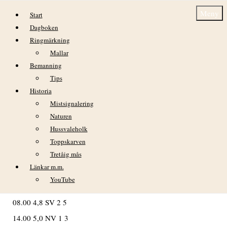
Hoppa till innehåll
Meny
Start
Dagboken
Ringmärkning
Mallar
Bemanning
Tips
Historia
Dagbok Nidingens Fågelstation Torsdag 19
Mistsignalering
mars 2026
Naturen
Hussvaleholk
Toppskarven
Tretåig mås
VÄDER
Länkar m.m.
Klock Temp Vind Byvind
YouTube
02:00 4,8 SV 3 5
08.00 4,8 SV 2 5
14.00 5,0 NV 1 3