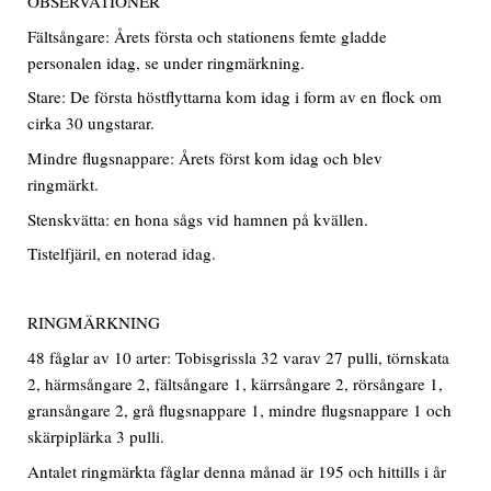
OBSERVATIONER
Fältsångare: Årets första och stationens femte gladde
personalen idag, se under ringmärkning.
Stare: De första höstflyttarna kom idag i form av en flock om
cirka 30 ungstarar.
Mindre flugsnappare: Årets först kom idag och blev
ringmärkt.
Stenskvätta: en hona sågs vid hamnen på kvällen.
Tistelfjäril, en noterad idag.
RINGMÄRKNING
48 fåglar av 10 arter: Tobisgrissla 32 varav 27 pulli, törnskata
2, härmsångare 2, fältsångare 1, kärrsångare 2, rörsångare 1,
gransångare 2, grå flugsnappare 1, mindre flugsnappare 1 och
skärpiplärka 3 pulli.
Antalet ringmärkta fåglar denna månad är 195 och hittills i år