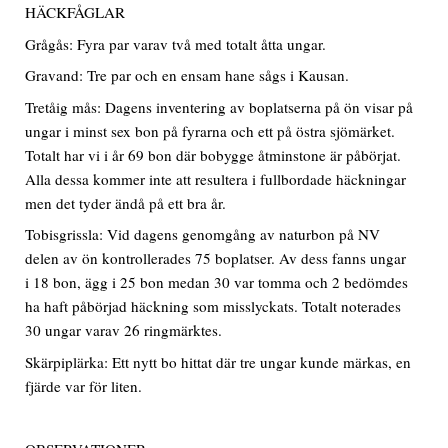
HÄCKFÅGLAR
Grågås: Fyra par varav två med totalt åtta ungar.
Gravand: Tre par och en ensam hane sågs i Kausan.
Tretåig mås: Dagens inventering av boplatserna på ön visar på
ungar i minst sex bon på fyrarna och ett på östra sjömärket.
Totalt har vi i år 69 bon där bobygge åtminstone är påbörjat.
Alla dessa kommer inte att resultera i fullbordade häckningar
men det tyder ändå på ett bra år.
Tobisgrissla: Vid dagens genomgång av naturbon på NV
delen av ön kontrollerades 75 boplatser. Av dess fanns ungar
i 18 bon, ägg i 25 bon medan 30 var tomma och 2 bedömdes
ha haft påbörjad häckning som misslyckats. Totalt noterades
30 ungar varav 26 ringmärktes.
Skärpiplärka: Ett nytt bo hittat där tre ungar kunde märkas, en
fjärde var för liten.