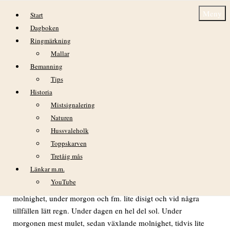
Hoppa till innehåll
Meny
Start
Dagboken
Ringmärkning
Mallar
Bemanning
Tips
Historia
Dagbok Nidingens Fågelstation – måndag 8
Mistsignalering
juni 2026
Naturen
Hussvaleholk
Toppskarven
Tretåig mås
VÄDER
Länkar m.m.
Svaga till måttliga vindar, under natten växlande, under
YouTube
morgonen NV och V och på em. SV till S. Växlande
molnighet, under morgon och fm. lite disigt och vid några
tillfällen lätt regn. Under dagen en hel del sol. Under
morgonen mest mulet, sedan växlande molnighet, tidvis lite