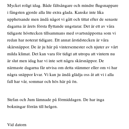
Mycket roligt idag. Både fältsångare och mindre flugsnappare
i fångsten gjorde alla lite extra glada. Kanske inte lika
upphetsande men ändå något vi gått och tittat efter de senaste
dagarna är årets första flyttande ungstarar. Det är ett av våra
tidigaste hösttecken tillsammans med svartsnäpporna som vi
redan har noterat tidigare. Ett annat årstidstecken är våra
skärsnäppor. De är ju här på vintersemester och njuter av vårt
milda klimat. Det kan vara för tidigt att utropa att vintern nu
är slut men idag har vi inte sett några skärsnäppor. De
närmaste dagarna får utvisa om detta stämmer eller om vi har
några snäppor kvar. Vi kan ju ändå glädja oss åt att vi i alla
fall har vår, sommar och hös här på ön.
Stefan och Jum lämnade på förmiddagen. De har inga
bokningar förrän till helgen.
Vid datorn