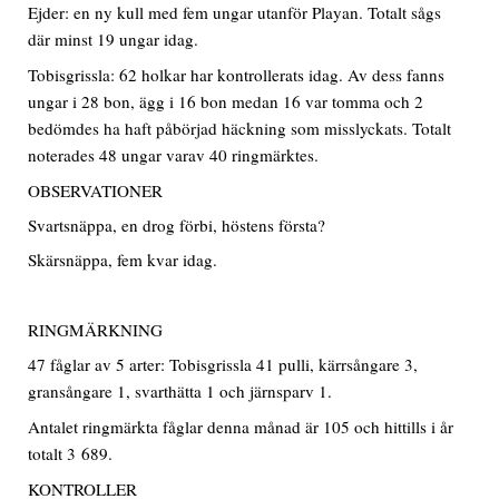
Ejder: en ny kull med fem ungar utanför Playan. Totalt sågs
där minst 19 ungar idag.
Tobisgrissla: 62 holkar har kontrollerats idag. Av dess fanns
ungar i 28 bon, ägg i 16 bon medan 16 var tomma och 2
bedömdes ha haft påbörjad häckning som misslyckats. Totalt
noterades 48 ungar varav 40 ringmärktes.
OBSERVATIONER
Svartsnäppa, en drog förbi, höstens första?
Skärsnäppa, fem kvar idag.
RINGMÄRKNING
47 fåglar av 5 arter: Tobisgrissla 41 pulli, kärrsångare 3,
gransångare 1, svarthätta 1 och järnsparv 1.
Antalet ringmärkta fåglar denna månad är 105 och hittills i år
totalt 3 689.
KONTROLLER