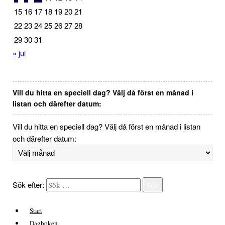
15
16
17
18
19
20
21
22
23
24
25
26
27
28
29
30
31
« jul
Vill du hitta en speciell dag? Välj då först en månad i
listan och därefter datum:
Vill du hitta en speciell dag? Välj då först en månad i listan
och därefter datum:
Sök efter:
Sök
Start
Dagboken