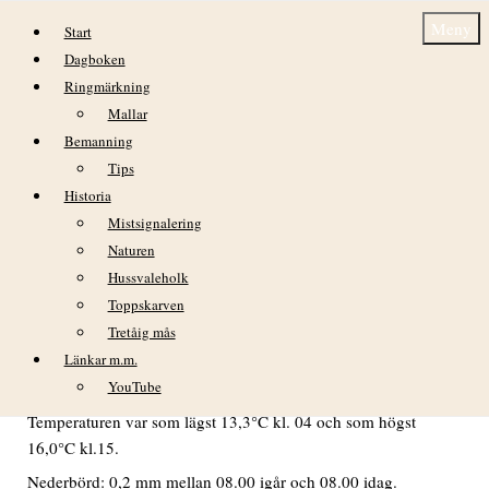
Hoppa till innehåll
Meny
Start
Dagboken
Ringmärkning
Mallar
Bemanning
Tips
Historia
Dagbok Nidingens Fågelstation – lördag 6
Mistsignalering
juni 2026
Naturen
Hussvaleholk
Toppskarven
Tretåig mås
VÄDER
Länkar m.m.
Svaga till måttliga vindar, inledningsvis från V men fram på
YouTube
dagen sydliga. Fin dag med sol och växlande molnighet.
Temperaturen var som lägst 13,3°C kl. 04 och som högst
16,0°C kl.15.
Nederbörd: 0,2 mm mellan 08.00 igår och 08.00 idag.