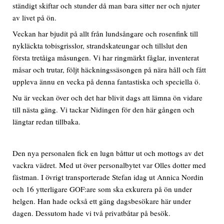
ständigt skiftar och stunder då man bara sitter ner och njuter
av livet på ön.
Veckan har bjudit på allt från lundsångare och rosenfink till
nykläckta tobisgrisslor, strandskateungar och tillslut den
första tretåiga måsungen. Vi har ringmärkt fåglar, inventerat
måsar och trutar, följt häckningssäsongen på nära håll och fått
uppleva ännu en vecka på denna fantastiska och speciella ö.
Nu är veckan över och det har blivit dags att lämna ön vidare
till nästa gäng. Vi tackar Nidingen för den här gången och
längtar redan tillbaka.
Den nya personalen fick en lugn båttur ut och mottogs av det
vackra vädret. Med ut över personalbytet var Olles dotter med
fästman. I övrigt transporterade Stefan idag ut Annica Nordin
och 16 ytterligare GOF:are som ska exkurera på ön under
helgen. Han hade också ett gäng dagsbesökare här under
dagen. Dessutom hade vi två privatbåtar på besök.