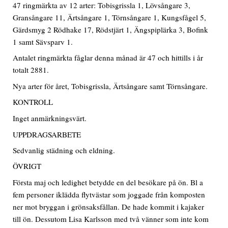
47 ringmärkta av 12 arter: Tobisgrissla 1, Lövsångare 3,
Gransångare 11, Ärtsångare 1, Törnsångare 1, Kungsfågel 5,
Gärdsmyg 2 Rödhake 17, Rödstjärt 1, Ängspiplärka 3, Bofink
1 samt Sävsparv 1.
Antalet ringmärkta fåglar denna månad är 47 och hittills i år
totalt 2881.
Nya arter för året, Tobisgrissla, Ärtsångare samt Törnsångare.
KONTROLL
Inget anmärkningsvärt.
UPPDRAGSARBETE
Sedvanlig städning och eldning.
ÖVRIGT
Första maj och ledighet betydde en del besökare på ön. Bl a
fem personer iklädda flytvästar som joggade från komposten
ner mot bryggan i grönsaksfållan. De hade kommit i kajaker
till ön. Dessutom Lisa Karlsson med två vänner som inte kom