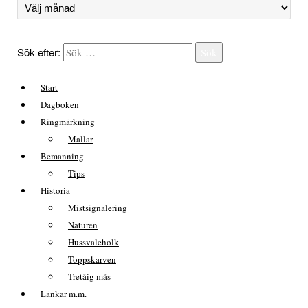
Sök efter:
Sök
Start
Dagboken
Ringmärkning
Mallar
Bemanning
Tips
Historia
Mistsignalering
Naturen
Hussvaleholk
Toppskarven
Tretåig mås
Länkar m.m.