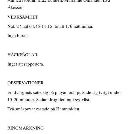
Annica Nordin, Max Lundell, Marianne Ohlander, Eva
Åkesson
VERKSAMHET
Nät: 27 nät 04.45-11.15, totalt 176 nättimmar.
Inga burar.
HÄCKFÅGLAR
Inget att rapportera.
OBSERVATIONER
En dvärgmås satte sig på playan och putsade sig ivrigt under
15-20 minuter. Sedan drog den mot sydväst.
Två småspovar rastade på Hamnudden.
RINGMÄRKNING