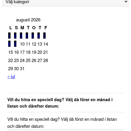
augusti 2026
L
S
M
T
O
T
F
1
2
3
4
5
6
7
8
9
10
11
12
13
14
15
16
17
18
19
20
21
22
23
24
25
26
27
28
29
30
31
« jul
Vill du hitta en speciell dag? Välj då först en månad i
listan och därefter datum:
Vill du hitta en speciell dag? Välj då först en månad i listan
och därefter datum: