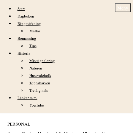
Hoppa till innehåll
Meny
Start
Dagboken
Ringmärkning
Mallar
Bemanning
Tips
Historia
Dagbok Nidingens Fågelstation – fredag 1
Mistsignalering
maj 2026
Naturen
Hussvaleholk
Toppskarven
VÄDER
Tretåig mås
Svaga sydliga till västliga vindar och klart väder.
Länkar m.m.
Temperaturen 7-17 grader.
YouTube
PERSONAL