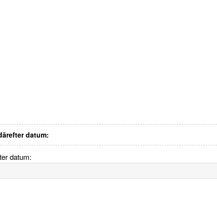
 därefter datum:
fter datum: