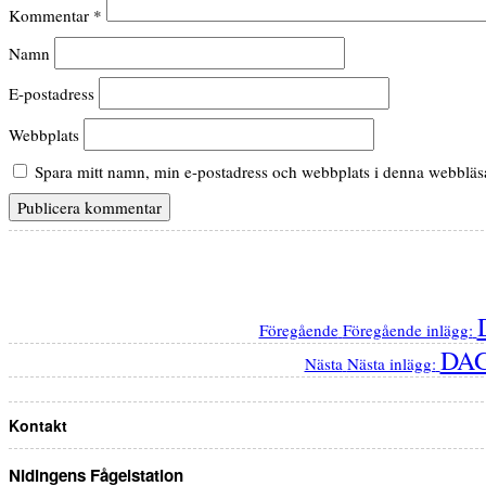
Kommentar
*
Namn
E-postadress
Webbplats
Spara mitt namn, min e-postadress och webbplats i denna webbläsar
Föregående
Föregående inlägg:
DAG
Nästa
Nästa inlägg:
Kontakt
Nidingens Fågelstation