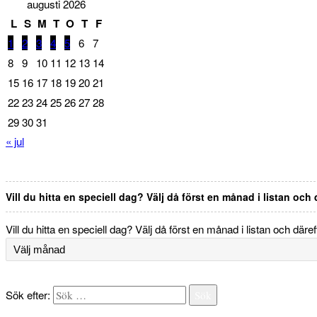
augusti 2026
L
S
M
T
O
T
F
1
2
3
4
5
6
7
8
9
10
11
12
13
14
15
16
17
18
19
20
21
22
23
24
25
26
27
28
29
30
31
« jul
Vill du hitta en speciell dag? Välj då först en månad i listan och
Vill du hitta en speciell dag? Välj då först en månad i listan och däre
Sök efter:
Sök