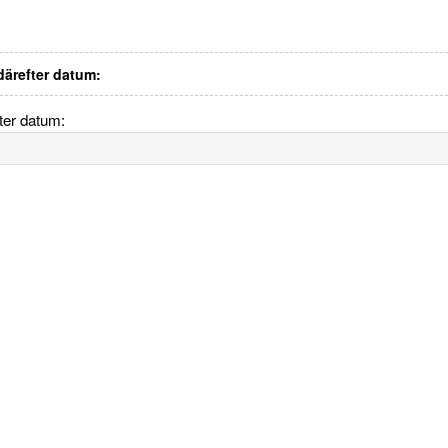
 därefter datum:
fter datum: