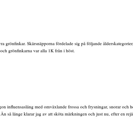
a grönfinkar. Skärsnäpporna fördelade sig på följande ålderskategorier, 3+
och grönfinkarna var alla 1K från i höst.
on influensasläng med omväxlande frossa och frysningar, snorar och host
 Än så länge klarar jag av att sköta märkningen och just nu, efter en rej