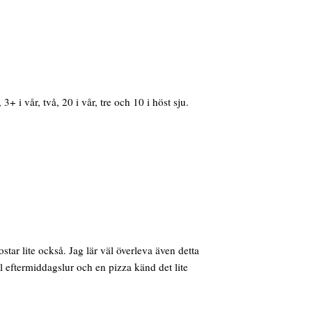
 i vår, två, 20 i vår, tre och 10 i höst sju.
ar lite också. Jag lär väl överleva även detta
äl eftermiddagslur och en pizza känd det lite