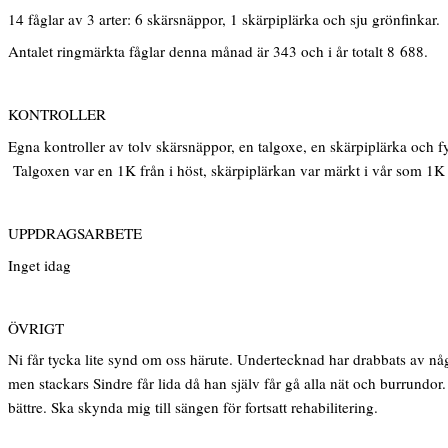
14 fåglar av 3 arter: 6 skärsnäppor, 1 skärpiplärka och sju grönfinkar.
Antalet ringmärkta fåglar denna månad är 343 och i år totalt 8 688.
KONTROLLER
Egna kontroller av tolv skärsnäppor, en talgoxe, en skärpiplärka och fyr
Talgoxen var en 1K från i höst, skärpiplärkan var märkt i vår som 1K 
UPPDRAGSARBETE
Inget idag
ÖVRIGT
Ni får tycka lite synd om oss härute. Undertecknad har drabbats av någ
men stackars Sindre får lida då han själv får gå alla nät och burrundor.
bättre. Ska skynda mig till sängen för fortsatt rehabilitering.