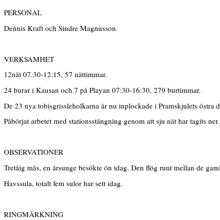
PERSONAL
Dennis Kraft och Sindre Magnusson.
VERKSAMHET
12nät 07.30-12:15, 57 nättimmar.
24 burar i Kausan och 7 på Playan 07:30-16:30, 279 burtimmar.
De 23 nya tobisgrissleholkarna är nu inplockade i Pramskjulets östra de
Påbörjat arbetet med stationsstängning genom att sju nät har tagits ner.
OBSERVATIONER
Tretåig mås, en årsunge besökte ön idag. Den flög runt mellan de gaml
Havssula, totalt fem sulor har sett idag.
RINGMÄRKNING