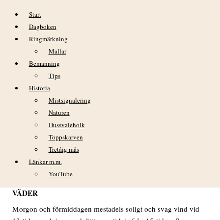
Hoppa till innehåll
Start
Dagboken
Ringmärkning
Mallar
Bemanning
Tips
Historia
DAGBOK NIDINGENS FÅGELSTATION
Mistsignalering
TISDAG 16 JULI 2024
Naturen
Hussvaleholk
Toppskarven
DAGBOK
NIDINGENS FÅGELSTATIO
N TISDAG 16
Tretåig mås
JULI 2024
Länkar m.m.
YouTube
VÄDER
Morgon och förmiddagen mestadels soligt och svag vind vid