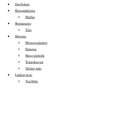
Dagboken
Ringmärkning
Mallar
Bemanning
Tips
Historia
Mistsignalering
Naturen
Hussvaleholk
Toppskarven
Tretåig mås
Länkar m.m.
YouTube