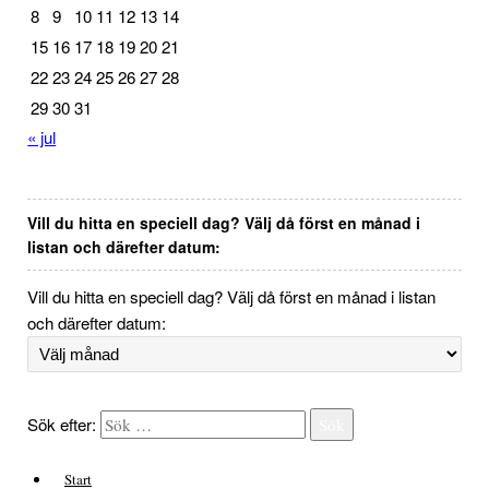
8
9
10
11
12
13
14
15
16
17
18
19
20
21
22
23
24
25
26
27
28
29
30
31
« jul
Vill du hitta en speciell dag? Välj då först en månad i
listan och därefter datum:
Vill du hitta en speciell dag? Välj då först en månad i listan
och därefter datum:
Sök efter:
Sök
Start