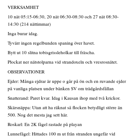
VERKSAMHET
10 nät 05:15-06:30, 20 nät 06:30-08:30 och 27 nät 08:30-
14:30 (214 nättimmar)
Inga burar idag.
Tyvärr ingen regelbunden spaning över havet.
Bytt ut 10 slitna tobisgrissleholkar till fräscha.
Plockat ner nätstolparna vid strandoxeln och vresrosnätet.
OBSERVATIONER
Ejder: Många ejdrar är uppe o går på ön och en ruvande ejder
på vanliga platsen under bänken SV om trädgårdsfållan
Snatterand: Paret kvar. Idag i Kausan ihop med två krickor.
Skärsnäppa: Utan att ha räknat så flocken betydligt större än
500. Nog det mesta jag sett här.
Roskarl: En 2K fågel rastade på playan
Lunnefågel: Hittades 100 m ut från stranden ungefär vid