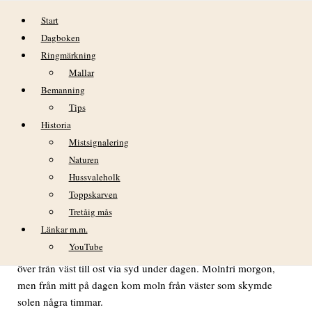
Hoppa till innehåll
Start
Dagboken
Ringmärkning
Mallar
Bemanning
Tips
Historia
DAGBOK NIDINGENS FÅGELSTATION
Mistsignalering
MÅNDAG 15APRIL 2024
Naturen
Hussvaleholk
Toppskarven
Tretåig mås
VÄDER
Länkar m.m.
Fortfarande blåsigt under natten och morgontimmarna, men
YouTube
relativt snabbt avtagande efter gryningen. Vinden har vridit
över från väst till ost via syd under dagen. Molnfri morgon,
men från mitt på dagen kom moln från väster som skymde
solen några timmar.