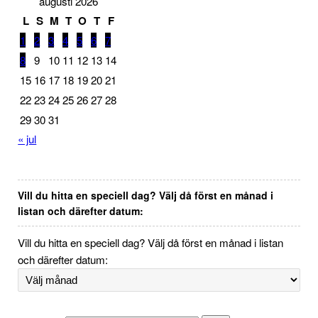
augusti 2026
L
S
M
T
O
T
F
1
2
3
4
5
6
7
8
9
10
11
12
13
14
15
16
17
18
19
20
21
22
23
24
25
26
27
28
29
30
31
« jul
Vill du hitta en speciell dag? Välj då först en månad i
listan och därefter datum:
Vill du hitta en speciell dag? Välj då först en månad i listan
och därefter datum: