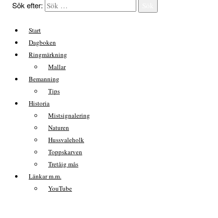
Sök efter:
Sök
Start
Dagboken
Ringmärkning
Mallar
Bemanning
Tips
Historia
Mistsignalering
Naturen
Hussvaleholk
Toppskarven
Tretåig mås
Länkar m.m.
YouTube