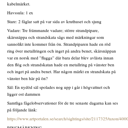
kabelmärket.
Havssula: 1 ex
Stare: 2 fåglar satt på var sida av kruthuset och sjung
Vadare: Tre främmande vadare; större strandpipare,
skärsnäppa och strandskata sågs med märkningar som
sannolikt inte kommer från ön. Strandpiparen hade en röd
ring över metallringen och inget på andra benet, skärsnäppan
var en norsk med ”flagga” där bara delar blev avlästa innan
den flög och strandskatan hade en metallring på vänster ben
och inget på andra benet. Har någon märkt en strandskata på
vänster ben här på ön?
Säl: En nydöd säl spolades nog upp i går i högvattnet och
ligger ost dammen
Samtliga fågelobservationer för de tre senaste dagarna kan ses
på följande länk:
https://www.artportalen.se/search/sightings/site/2117325/taxon/40
RINGMÄRKNING