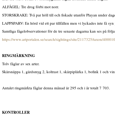
ALFÅGEL: Tre drog förbi mot norr.
STORSKRAKE: Två par höll till och fiskade utanför Playan under dag
LAPPSPARV: En hörd vid ett par tillfällen men vi lyckades inte få syn
Samtliga fågelobservationer för de tre senaste dagarna kan ses på följ
https://www.artportalen.se/search/sightings/site/2117325/taxon/40001
RINGMÄRKNING
Tolv fåglar av sex arter.
Skärsnäppa 1, gärdsmyg 2, koltrast 1, skärpiplärka 1, bofink 1 och vi
Antalet ringmärkta fåglar denna månad är 295 och i år totalt 7 703.
KONTROLLER