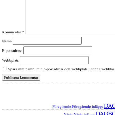
Kommentar
*
Namn
E-postadress
Webbplats
Spara mitt namn, min e-postadress och webbplats i denna webbläsar
DAG
Föregående
Föregående inlägg:
DAGBO
Nästa
Nästa inlägg: