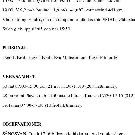
13:00: – 0,0 m/s, byvind 1,6 m/s, +6,4°C, vattenstånd +20 cm.
19:00: V 9,2 m/s, byvind 11,9 m/s, +4,6°C, vattenstånd +41 cm.
Vindriktning, vindstyrka och temperatur hämtas från SMHI:s vädersta
Solen gick upp 08:05 och ner 15:50
PERSONAL
Dennis Kraft, Ingela Kraft, Eva Mattsson och Inger Frimodig.
VERKSAMHET
30 nät 07:00-15:30 och 21 nät 15:30-17:00 (287 nättimmar).
28 burar på Playan och 4 frömatade burar i Kausan 07:30-17:15 (312 
Fröfällan 07:00-17:00 (10 fröfälletimmar).
OBSERVATIONER
SÅNGSVAN: Totalt 17 förbiflygande fåglar noterade under dagen.