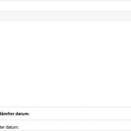
 därefter datum:
fter datum: