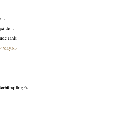
en.
 på den.
ande länk:
04/days/3
nterhämpling 6.