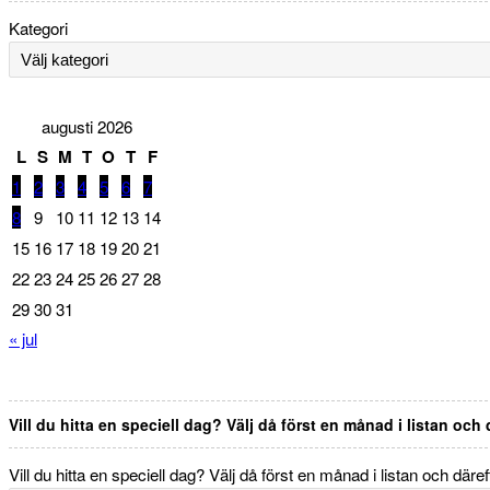
Kategori
augusti 2026
L
S
M
T
O
T
F
1
2
3
4
5
6
7
8
9
10
11
12
13
14
15
16
17
18
19
20
21
22
23
24
25
26
27
28
29
30
31
« jul
Vill du hitta en speciell dag? Välj då först en månad i listan och
Vill du hitta en speciell dag? Välj då först en månad i listan och däre