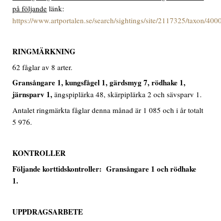
på följande
länk:
https://www.artportalen.se/search/sightings/site/2117325/taxon/40
RINGMÄRKNING
62 fåglar av 8 arter.
Gransångare 1, kungsfågel 1, gärdsmyg 7, rödhake 1,
järnsparv 1,
ängspiplärka 48, skärpiplärka 2 och sävsparv 1.
Antalet ringmärkta fåglar denna månad är 1 085 och i år totalt
5 976.
KONTROLLER
Följande korttidskontroller: Gransångare 1 och rödhake
1.
UPPDRAGSARBETE