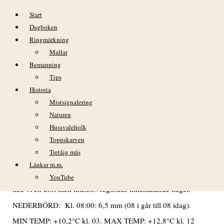
Hoppa till innehåll
Start
Dagboken
Ringmärkning
Mallar
Bemanning
Tips
Historia
DAGBOK NIDINGENS FÅGELSTATION
Mistsignalering
LÖRDAG 28 SEPTEMBER 2024
Naturen
Hussvaleholk
VÄDER
Toppskarven
Tretåig mås
Nästan helmulet i gryningen förutom en strimma med klar
himmel inne över fastlandet. Uppklarnande västerifrån 08:30,
Länkar m.m.
därefter växlande molnighet resten av dagen. Vid 13-tiden
YouTube
fick vi en kort men intensiv regnskur innehållande hagel.
NEDERBÖRD: Kl. 08:00: 6,5 mm (08 i går till 08 idag).
MIN TEMP: +10,2°C kl. 03. MAX TEMP: +12,8°C kl. 12