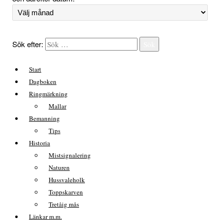
Sök efter:
Sök
Start
Dagboken
Ringmärkning
Mallar
Bemanning
Tips
Historia
Mistsignalering
Naturen
Hussvaleholk
Toppskarven
Tretåig mås
Länkar m.m.