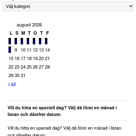
augusti 2026
L
S
M
T
O
T
F
1
2
3
4
5
6
7
8
9
10
11
12
13
14
15
16
17
18
19
20
21
22
23
24
25
26
27
28
29
30
31
« jul
Vill du hitta en speciell dag? Välj då först en månad i
listan och därefter datum:
Vill du hitta en speciell dag? Välj då först en månad i listan
och därefter datum: