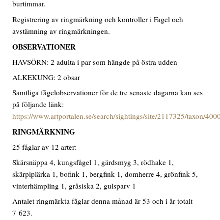
burtimmar.
Registrering av ringmärkning och kontroller i Fagel och
avstämning av ringmärkningen.
OBSERVATIONER
HAVSÖRN: 2 adulta i par som hängde på östra udden
ALKEKUNG: 2 obsar
Samtliga fågelobservationer för de tre senaste dagarna kan ses
på följande länk:
https://www.artportalen.se/search/sightings/site/2117325/taxon/40
RINGMÄRKNING
25 fåglar av 12 arter:
Skärsnäppa 4, kungsfågel 1, gärdsmyg 3, rödhake 1,
skärpiplärka 1, bofink 1, bergfink 1, domherre 4, grönfink 5,
vinterhämpling 1, gråsiska 2, gulsparv 1
Antalet ringmärkta fåglar denna månad är 53 och i år totalt
7 623.