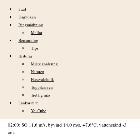
Hoppa till innehåll
Start
Dagboken
Ringmärkning
Mallar
Bemanning
Tips
Historia
DAGBOK NIDINGENS FÅGELSTATION
Mistsignalering
TORSDAGEN 2 NOVEMBER 2023
Naturen
Hussvaleholk
VÄDER
Toppskarven
Tretåig mås
Mulet. Vid lunch tittade solen fram en stund.
Länkar m.m.
NEDERBÖRD: Kl. 08: 28 mm det senaste dygnet (kl. 08-08).
YouTube
MIN TEMP: +6,6°C kl. 00. MAX TEMP: +10,9°C kl. 15.
02:00: SO 11,6 m/s, byvind 14,0 m/s, +7,6°C, vattenstånd -3
cm.