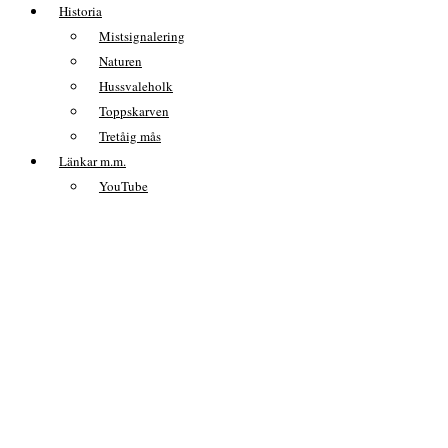
Historia
Mistsignalering
Naturen
Hussvaleholk
Toppskarven
Tretåig mås
Länkar m.m.
YouTube