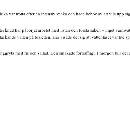
ika var trötta efter en intensiv vecka och hade behov av att vila upp s
cknad har påbörjat arbetet med listan och första saken – inget varmvatten
äckande vatten på toaletten. Här visade det sig att vattenlåset var lite s
gryta med ris och sallad. Den smakade förträffligt. I morgon blir det 