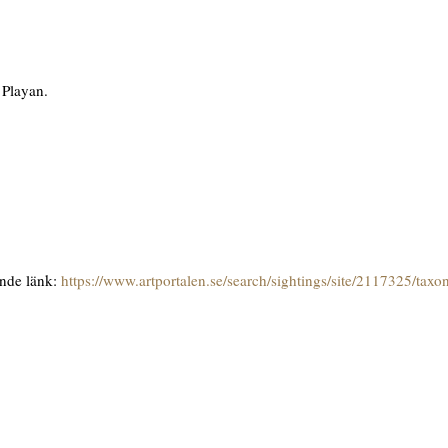
 Playan.
ande länk:
https://www.artportalen.se/search/sightings/site/2117325/tax