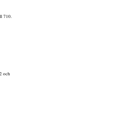
ll 710.
 2 och