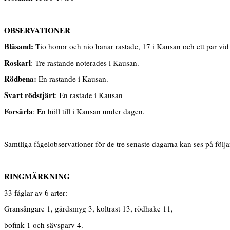
OBSERVATIONER
Bläsand:
Tio honor och nio hanar rastade, 17 i Kausan och ett par vid
Roskarl
: Tre rastande noterades i Kausan.
Rödbena:
En rastande i Kausan.
Svart rödstjärt
: En rastade i Kausan
Forsärla
: En höll till i Kausan under dagen.
Samtliga fågelobservationer för de tre senaste dagarna kan ses på följ
RINGMÄRKNING
33 fåglar av 6 arter:
Gransångare 1, gärdsmyg 3, koltrast 13, rödhake 11,
bofink 1 och sävsparv 4.