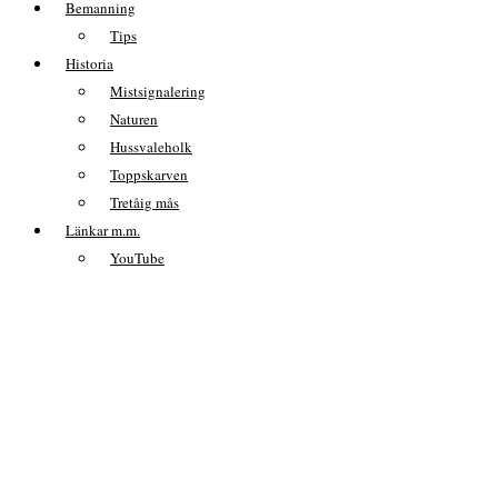
Bemanning
Tips
Historia
Mistsignalering
Naturen
Hussvaleholk
Toppskarven
Tretåig mås
Länkar m.m.
YouTube