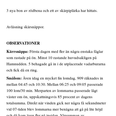
3 nya bon av rödbena och ett av skärpiplärka har hittats.
Avläsning skärsnäppor.
OBSERVATIONER
Kärrsnäppa:
Första dagen med fler än några enstaka fåglar
som rastade på ön. Minst 10 rastande huvudsakligen på
Hamnudden. 5 behagade gå in i de utplacerade vadarburarna
och fick då en ring.
Smålom:
Även idag en mycket fin lomdag, 909 räknades in
mellan 04:45 och 10:30. Mellan 06:25 och 09:05 passerade
100 lom/30 min. Merparten av lommarna passerade lågt
väster om ön, uppskattningsvis 85 procent av dagens
totalsumma. Direkt när vinden gick ner några få sekundmeter
vid 07-tiden blev lommarna mer benägna att gå på lite höjd
och då kom även fler på insidan. Vårsumman av