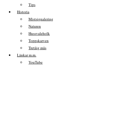
Tips
Historia
Mistsignalering
Naturen
Hussvaleholk
Toppskarven
Tretåig mås
Länkar m.m.
YouTube