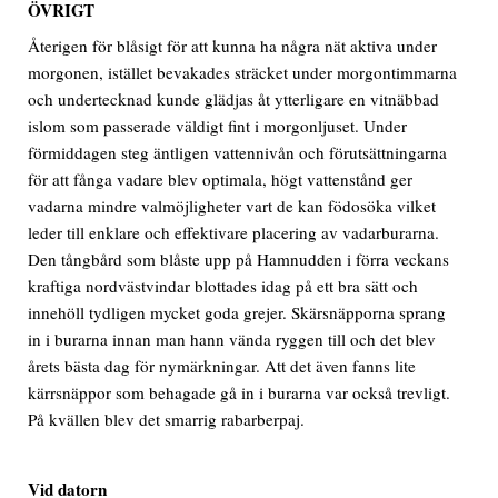
ÖVRIGT
Återigen för blåsigt för att kunna ha några nät aktiva under
morgonen, istället bevakades sträcket under morgontimmarna
och undertecknad kunde glädjas åt ytterligare en vitnäbbad
islom som passerade väldigt fint i morgonljuset. Under
förmiddagen steg äntligen vattennivån och förutsättningarna
för att fånga vadare blev optimala, högt vattenstånd ger
vadarna mindre valmöjligheter vart de kan födosöka vilket
leder till enklare och effektivare placering av vadarburarna.
Den tångbård som blåste upp på Hamnudden i förra veckans
kraftiga nordvästvindar blottades idag på ett bra sätt och
innehöll tydligen mycket goda grejer. Skärsnäpporna sprang
in i burarna innan man hann vända ryggen till och det blev
årets bästa dag för nymärkningar. Att det även fanns lite
kärrsnäppor som behagade gå in i burarna var också trevligt.
På kvällen blev det smarrig rabarberpaj.
Vid datorn