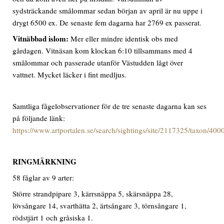
sydsträckande smålommar sedan början av april är nu uppe i
drygt 6500 ex. De senaste fem dagarna har 2769 ex passerat.
Vitnäbbad islom:
Mer eller mindre identisk obs med
gårdagen. Vitnäsan kom klockan 6:10 tillsammans med 4
smålommar och passerade utanför Västudden lågt över
vattnet. Mycket läcker i fint medljus.
Samtliga fågelobservationer för de tre senaste dagarna kan ses
på följande länk:
https://www.artportalen.se/search/sightings/site/2117325/taxon/40
RINGMÄRKNING
58 fåglar av 9 arter:
Större strandpipare 3, kärrsnäppa 5, skärsnäppa 28,
lövsångare 14, svarthätta 2, ärtsångare 3, törnsångare 1,
rödstjärt 1 och gråsiska 1.