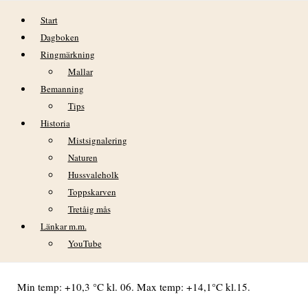
Hoppa till innehåll
Start
Dagboken
Ringmärkning
Mallar
Bemanning
Tips
Historia
DAGBOK NIDINGENS FÅGELSTATION
Mistsignalering
ONSDAG 10 MAJ 2023
Naturen
Hussvaleholk
VÄDER
Toppskarven
Tretåig mås
Fortsatt blåsigt från sydost, friska vindar hela dagen. Varma
vindar, ej under 10 grader på hela dagen. Klart och sedan
Länkar m.m.
lätta slöjmoln på kvällen.
YouTube
Min temp: +10,3 °C kl. 06. Max temp: +14,1°C kl.15.