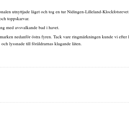
onalen utnyttjade läget och tog en tur Nidingen-Lilleland-Klockfotsrevet
v och toppskarvar.
ing med avsvalkande bad i havet.
 marken nedanför östra fyren. Tack vare ringmärkningen kunde vi efter l
och lyssnade till föräldrarnas klagande läten.