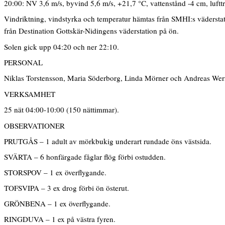
20:00: NV 3,6 m/s, byvind 5,6 m/s, +21,7 °C, vattenstånd -4 cm, luftt
Vindriktning, vindstyrka och temperatur hämtas från SMHI:s vädersta
från Destination Gottskär-Nidingens väderstation på ön.
Solen gick upp 04:20 och ner 22:10.
PERSONAL
Niklas Torstensson, Maria Söderborg, Linda Mörner och Andreas Wer
VERKSAMHET
25 nät 04:00-10:00 (150 nättimmar).
OBSERVATIONER
PRUTGÅS – 1 adult av mörkbukig underart rundade öns västsida.
SVÄRTA – 6 honfärgade fåglar flög förbi ostudden.
STORSPOV – 1 ex överflygande.
TOFSVIPA – 3 ex drog förbi ön österut.
GRÖNBENA – 1 ex överflygande.
RINGDUVA – 1 ex på västra fyren.