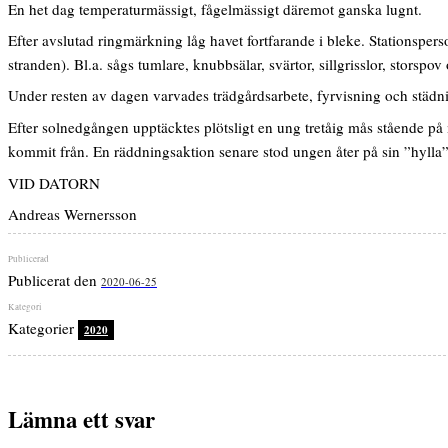
En het dag temperaturmässigt, fågelmässigt däremot ganska lugnt.
Efter avslutad ringmärkning låg havet fortfarande i bleke. Stationspers
stranden). Bl.a. sågs tumlare, knubbsälar, svärtor, sillgrisslor, storspo
Under resten av dagen varvades trädgårdsarbete, fyrvisning och städn
Efter solnedgången upptäcktes plötsligt en ung tretåig mås stående på
kommit från. En räddningsaktion senare stod ungen åter på sin ”hylla” 
VID DATORN
Andreas Wernersson
Publicerat den
2020-06-25
Kategorier
2020
Lämna ett svar