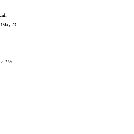
länk:
04/days/3
l 4 386.