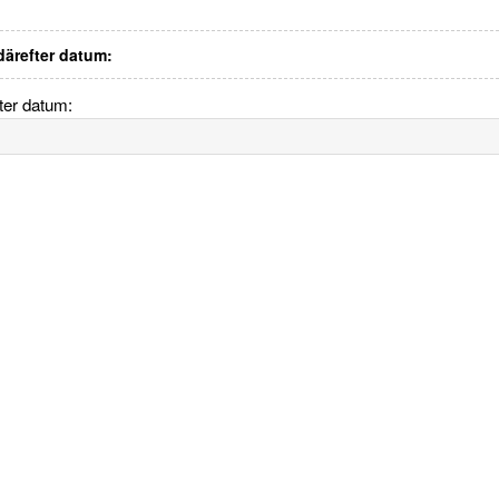
 därefter datum:
fter datum: