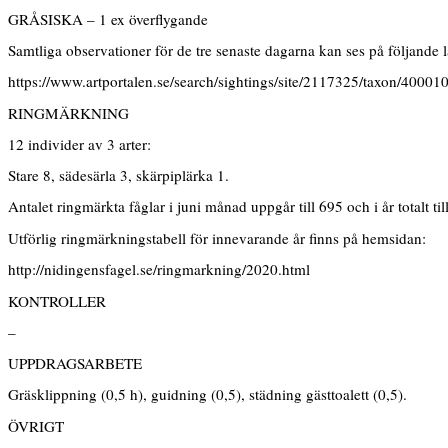
GRÅSISKA – 1 ex överflygande
Samtliga observationer för de tre senaste dagarna kan ses på följande 
https://www.artportalen.se/search/sightings/site/2117325/taxon/40001
RINGMÄRKNING
12 individer av 3 arter:
Stare 8, sädesärla 3, skärpiplärka 1.
Antalet ringmärkta fåglar i juni månad uppgår till 695 och i år totalt til
Utförlig ringmärkningstabell för innevarande år finns på hemsidan:
http://nidingensfagel.se/ringmarkning/2020.html
KONTROLLER
–
UPPDRAGSARBETE
Gräsklippning (0,5 h), guidning (0,5), städning gästtoalett (0,5).
ÖVRIGT