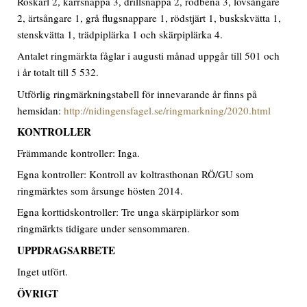
Roskarl 2, kärrsnäppa 3, drillsnäppa 2, rödbena 3, lövsångare
2, ärtsångare 1, grå flugsnappare 1, rödstjärt 1, buskskvätta 1,
stenskvätta 1, trädpiplärka 1 och skärpiplärka 4.
Antalet ringmärkta fåglar i augusti månad uppgår till 501 och
i år totalt till 5 532.
Utförlig ringmärkningstabell för innevarande år finns på
hemsidan:
http://nidingensfagel.se/ringmarkning/2020.html
KONTROLLER
Främmande kontroller: Inga.
Egna kontroller: Kontroll av koltrasthonan RÖ/GU som
ringmärktes som årsunge hösten 2014.
Egna korttidskontroller: Tre unga skärpiplärkor som
ringmärkts tidigare under sensommaren.
UPPDRAGSARBETE
Inget utfört.
ÖVRIGT