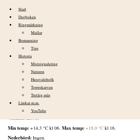
Hoppa till innehåll
Start
Dagboken
Ringmärkning
Mallar
Bemanning
Tips
Historia
DAGBOK NIDINGENS FÅGELSTATION
Mistsignalering
– TISDAG 25 AUGUSTI 2020
Naturen
Hussvaleholk
VÄDER
Toppskarven
Tretåig mås
Växlande molnighet, mestadels klart och soligt. På
eftermiddagen avtagande vindar och vid kl 17 var det i
Länkar m.m.
princip vindstilla en stund. Framåt kvällen tilltagande vindar
YouTube
vridande mot S.
Min temp:
Max temp:
+14,3 °C kl 06.
+18,0 °C
kl 16.
Nederbörd:
Ingen.