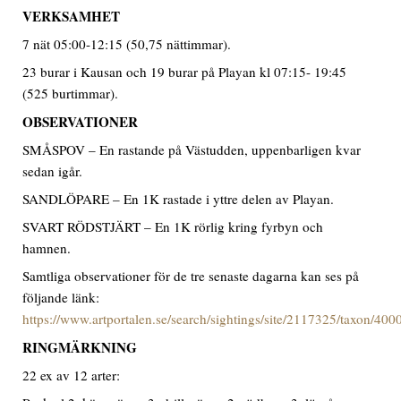
VERKSAMHET
7 nät 05:00-12:15 (50,75 nättimmar).
23 burar i Kausan och 19 burar på Playan kl 07:15- 19:45
(525 burtimmar).
OBSERVATIONER
SMÅSPOV – En rastande på Västudden, uppenbarligen kvar
sedan igår.
SANDLÖPARE – En 1K rastade i yttre delen av Playan.
SVART RÖDSTJÄRT – En 1K rörlig kring fyrbyn och
hamnen.
Samtliga observationer för de tre senaste dagarna kan ses på
följande länk:
https://www.artportalen.se/search/sightings/site/2117325/taxon/40
RINGMÄRKNING
22 ex av 12 arter: