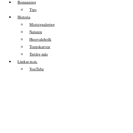
Bemanning
Tips
Historia
Mistsignalering
Naturen
Hussvaleholk
Toppskarven
Tretåig mås
Länkar m.m.
YouTube