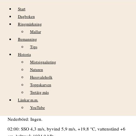
Hoppa till innehåll
Start
Dagboken
Ringmärkning
Mallar
Bemanning
Tips
Historia
DAGBOK NIDINGENS FÅGELSTATION
Mistsignalering
– ONSDAG 12 AUGUSTI 2020
Naturen
Hussvaleholk
VÄDER
Toppskarven
Tretåig mås
Under morgonen mestadels mulet, efterhand växlande
molnighet. På eftermiddagen klart.
Länkar m.m.
YouTube
Min temp: +18,1 °C kl. 07 Max temp: +22,1 °C kl. 16.
Nederbörd: Ingen.
02:00: SSO 4,3 m/s, byvind 5,9 m/s, +19,8 °C, vattenstånd +6
cm, lufttryck 1024,0 hPa.