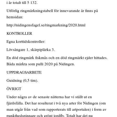
i år totalt till 5 132.
Utförlig ringmärkningstabell för innevarande år finns på
hemsidan:
http://nidingensfagel.se/ringmarkning/2020.html
KONTROLLER
Egna korttidskontroller:
Lövsångare 1, skärpiplärka 3.
En död ringmärk fiskmås och en död ringmärkt ejder hittades.
Båda märkta som pulli 2020 på Nidingen.
UPPDRAGSARBETE
Guidning (0,5 tim).
ÖVRIGT
Under några av de senaste nätterna har vi ställt ut en
fjärilsfälla. Det har resulterat i två nya arter för Nidingen (om
man utgår från vad som rapporterats till artportalen) i form av
punkthedspinnare och grönt jordfly. Totalt har det nu