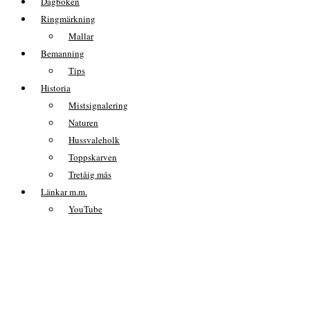
Dagboken
Ringmärkning
Mallar
Bemanning
Tips
Historia
Mistsignalering
Naturen
Hussvaleholk
Toppskarven
Tretåig mås
Länkar m.m.
YouTube