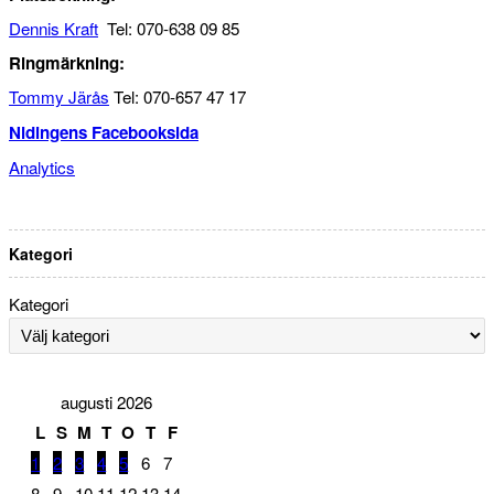
Dennis Kraft
Tel: 070-638 09 85
Ringmärkning:
Tommy Järås
Tel: 070-657 47 17
Nidingens Facebooksida
Analytics
Kategori
Kategori
augusti 2026
L
S
M
T
O
T
F
1
2
3
4
5
6
7
8
9
10
11
12
13
14