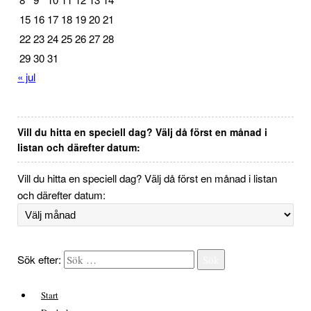
15
16
17
18
19
20
21
22
23
24
25
26
27
28
29
30
31
« jul
Vill du hitta en speciell dag? Välj då först en månad i
listan och därefter datum:
Vill du hitta en speciell dag? Välj då först en månad i listan
och därefter datum:
Sök efter:
Sök
Start