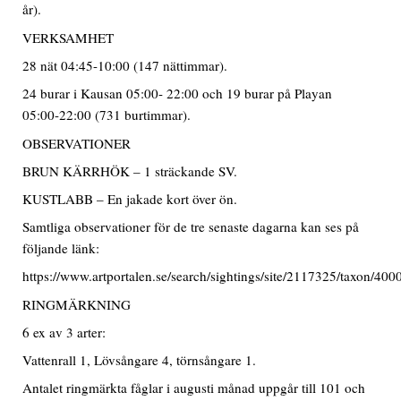
år).
VERKSAMHET
28 nät 04:45-10:00 (147 nättimmar).
24 burar i Kausan 05:00- 22:00 och 19 burar på Playan
05:00-22:00 (731 burtimmar).
OBSERVATIONER
BRUN KÄRRHÖK – 1 sträckande SV.
KUSTLABB – En jakade kort över ön.
Samtliga observationer för de tre senaste dagarna kan ses på
följande länk:
https://www.artportalen.se/search/sightings/site/2117325/taxon/40
RINGMÄRKNING
6 ex av 3 arter:
Vattenrall 1, Lövsångare 4, törnsångare 1.
Antalet ringmärkta fåglar i augusti månad uppgår till 101 och