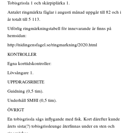
Tobisgrissla 1 och skärpiplärka 1.
Antalet ringmärkta fåglar i augusti månad uppgår till 82 och i
år totalt till 5 113.
Utförlig ringmärkningstabell för innevarande år finns på
hemsidan:
http://nidingensfagel.se/ringmarkning/2020.html
KONTROLLER
Egna korttidskontroller:
Lövsångare 1.
UPPDRAGSRBETE
Guidning (0,5 tim).
Underhåll SMHI (0,5 tim).
ÖVRIGT
En tobisgrissla sågs inflygande med fisk. Kort därefter kunde
årets sista(?) tobisgrissleunge återfinnas under en sten och