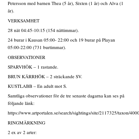
Petersson med barnen Thea (5 år), Sixten (1 år) och Alva (1
år).
VERKSAMHET
28 nät 04:45-10:15 (154 nättimmar).
24 burar i Kausan 05:00- 22:00 och 19 burar på Playan
05:00-22:00 (731 burtimmar).
OBSERVATIONER
SPARVHÖK – 1 rastande.
BRUN KÄRRHÖK – 2 sträckande SV.
KUSTLABB – En adult mot S.
Samtliga observationer för de tre senaste dagarna kan ses på
följande länk:
https://www.artportalen.se/search/sightings/site/2117325/taxon/40
RINGMÄRKNING
2 ex av 2 arter: