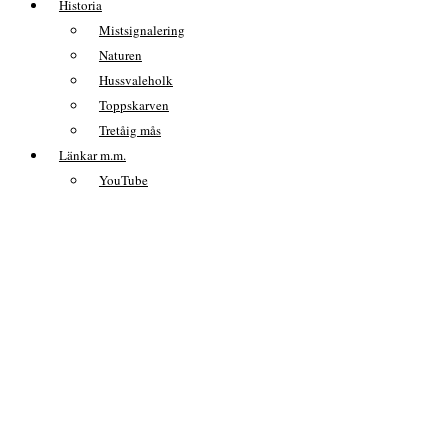
Historia
Mistsignalering
Naturen
Hussvaleholk
Toppskarven
Tretåig mås
Länkar m.m.
YouTube