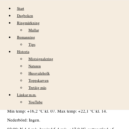
Hoppa till innehåll
Start
Dagboken
Ringmärkning
Mallar
Bemanning
Tips
Historia
DAGBOK NIDINGENS FÅGELSTATION
Mistsignalering
– MÅNDAG 10 AUGUSTI 2020
Naturen
Hussvaleholk
VÄDER
Toppskarven
Tretåig mås
Under morgonen dimma som lättade vid 7-tiden. Under
förmiddagen en del höga moln därefter mest soligt. Åska
Länkar m.m.
hördes i flera omgångar på långt håll ute över havet.
YouTube
Min temp: +16,2 °C kl. 07. Max temp: +22,1 °C kl. 14.
Nederbörd: Ingen.
02:00: N 4,4 m/s, byvind 6,4 m/s, +17,0 °C, vattenstånd +6