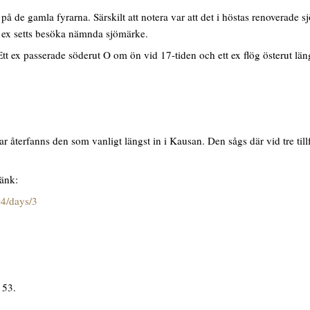
e gamla fyrarna. Särskilt att notera var att det i höstas renoverade sj
9 ex setts besöka nämnda sjömärke.
t ex passerade söderut O om ön vid 17-tiden och ett ex flög österut lä
 återfanns den som vanligt längst in i Kausan. Den sågs där vid tre til
länk:
04/days/3
 53.