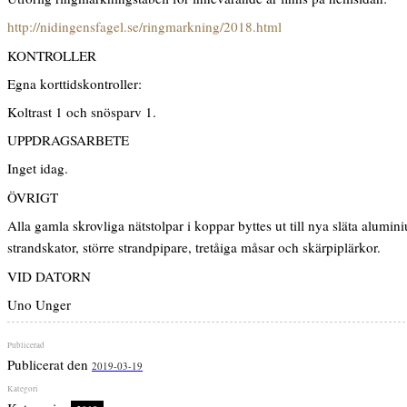
http://nidingensfagel.se/ringmarkning/2018.html
KONTROLLER
Egna korttidskontroller:
Koltrast 1 och snösparv 1.
UPPDRAGSARBETE
Inget idag.
ÖVRIGT
Alla gamla skrovliga nätstolpar i koppar byttes ut till nya släta aluminiu
strandskator, större strandpipare, tretåiga måsar och skärpiplärkor.
VID DATORN
Uno Unger
Publicerat den
2019-03-19