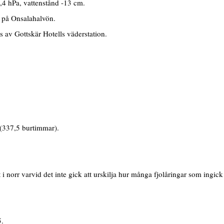
,4 hPa, vattenstånd -13 cm.
ö på Onsalahalvön.
 av Gottskär Hotells väderstation.
 (337,5 burtimmar).
orr varvid det inte gick att urskilja hur många fjolåringar som ingick 
5.