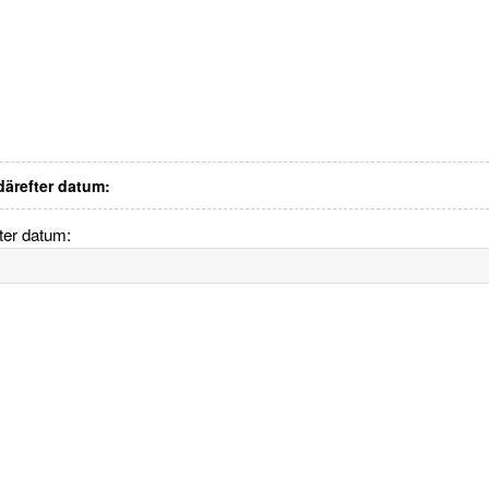
 därefter datum:
fter datum: