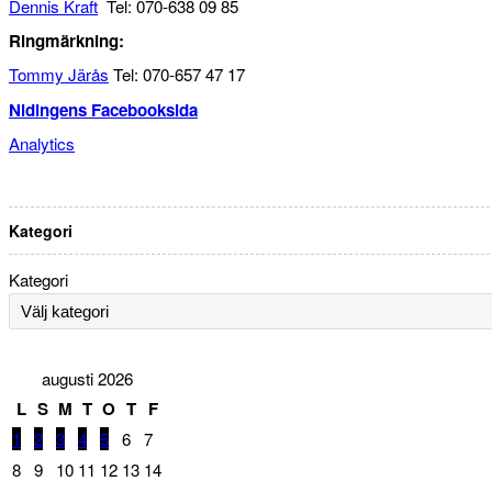
Dennis Kraft
Tel: 070-638 09 85
Ringmärkning:
Tommy Järås
Tel: 070-657 47 17
Nidingens Facebooksida
Analytics
Kategori
Kategori
augusti 2026
L
S
M
T
O
T
F
1
2
3
4
5
6
7
8
9
10
11
12
13
14