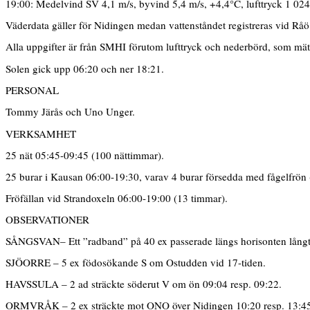
19:00: Medelvind SV 4,1 m/s, byvind 5,4 m/s, +4,4°C, lufttryck 1 024
Väderdata gäller för Nidingen medan vattenståndet registreras vid Rå
Alla uppgifter är från SMHI förutom lufttryck och nederbörd, som mäts
Solen gick upp 06:20 och ner 18:21.
PERSONAL
Tommy Järås och Uno Unger.
VERKSAMHET
25 nät 05:45-09:45 (100 nättimmar).
25 burar i Kausan 06:00-19:30, varav 4 burar försedda med fågelfrön
Fröfällan vid Strandoxeln 06:00-19:00 (13 timmar).
OBSERVATIONER
SÅNGSVAN– Ett ”radband” på 40 ex passerade längs horisonten långt i n
SJÖORRE – 5 ex födosökande S om Ostudden vid 17-tiden.
HAVSSULA – 2 ad sträckte söderut V om ön 09:04 resp. 09:22.
ORMVRÅK – 2 ex sträckte mot ONO över Nidingen 10:20 resp. 13:4