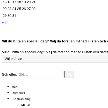
15
16
17
18
19
20
21
22
23
24
25
26
27
28
29
30
31
« jul
Vill du hitta en speciell dag? Välj då först en månad i listan och
Vill du hitta en speciell dag? Välj då först en månad i listan och däre
Sök efter:
Sök
Start
Dagboken
Ringmärkning
Mallar