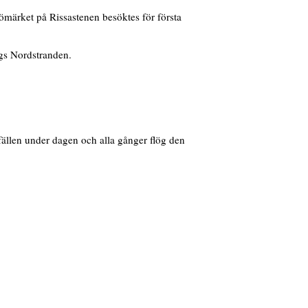
ömärket på Rissastenen besöktes för första
ngs Nordstranden.
lfällen under dagen och alla gånger flög den