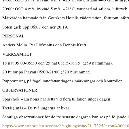
20:00: OSO 4 m/s, byvind 5 m/s, +21°C, vattenstånd +6 cm, lufttryck
Mätvärden hämtade från Gottskärs Hotells väderstation, förutom info
Solen gick upp 06:07 och ner 20:19.
PERSONAL
Anders Melin, Pär Löfvenius och Dennis Kraft.
VERKSAMHET
18 nät 05:00-05:30 och 25 nät 08:15-18:15. (259 nättimmar).
20 burar på Playan 05:00-21:00 (320 burtimmar).
Rapportering på fagel innefattar dagens märkningar och kontroller.
OBSERVATIONER
Sparvhök – En hona har setts vid flera tillfällen under dagen.
Tretåig mås – De två ungarna är kvar.
Samtliga observationer för de tre senaste dagarna kan ses på följande 
https://www.artportalen.se/search/sightings/site/2117325/taxon/40001