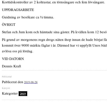
Korttidskontroller av 2 koltrastar, en törnsångare och fem lövsångare.
UPPDRAGSARBETE
Guidning av besökare ca ½ timma.
ÖVRIGT
Stefan och Jum kom och hämtade sina gäster. På kvällen kom 12 besöka
På grund av morgonens regn drogs näten ihop innan de hade börjat fåna.
kommit över 9000 märkta fåglar i år. Därmed har vi uppfyllt Unos båda 
avlösa oss på lördag.
VID DATORN
Dennis Kraft
Publicerat den
2019-08-28
Kategorier
2019