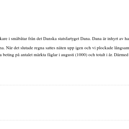
re i småbåtar från det Danska statsfartyget Dana. Dana är inhyrt av ha
 När det slutade regna sattes näten upp igen och vi plockade långsamt i
beting på antalet märkta fåglar i augusti (1000) och totalt i år. Därmed 