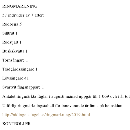
RINGMÄRKNING
57 individer av 7 arter:
Rödbena 5
Silltrut 1
Rödstjärt 1
Buskskvätta 1
Törnsångare 1
Trädgårdssångare 1
Lövsångare 41
Svartvit flugsnappare 1
Antalet ringmärkta fåglar i augusti månad uppgår till 1 069 och i år tota
Utförlig ringmärkningstabell för innevarande år finns på hemsidan:
http://nidingensfagel.se/ringmarkning/2019.html
KONTROLLER