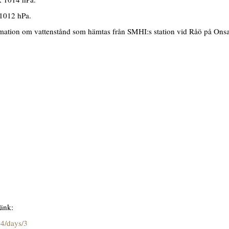
 1012 hPa.
rmation om vattenstånd som hämtas från SMHI:s station vid Råö på Ons
länk:
04/days/3