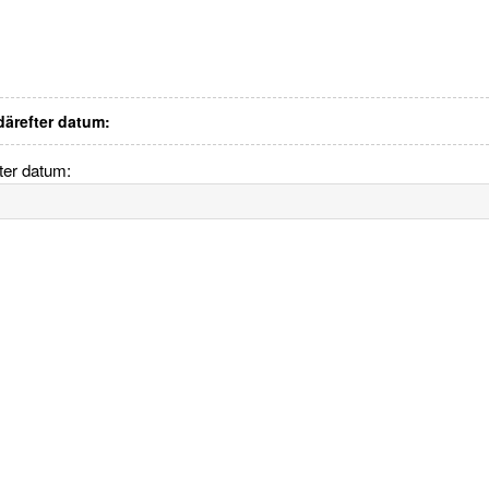
 därefter datum:
fter datum: