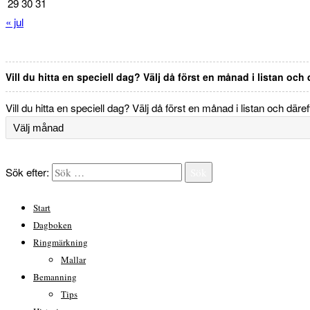
29
30
31
« jul
Vill du hitta en speciell dag? Välj då först en månad i listan och
Vill du hitta en speciell dag? Välj då först en månad i listan och däre
Sök efter:
Sök
Start
Dagboken
Ringmärkning
Mallar
Bemanning
Tips