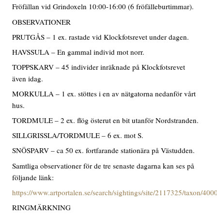
Fröfällan vid Grindoxeln 10:00-16:00 (6 fröfälleburtimmar).
OBSERVATIONER
PRUTGÅS – 1 ex. rastade vid Klockfotsrevet under dagen.
HAVSSULA – En gammal individ mot norr.
TOPPSKARV – 45 individer inräknade på Klockfotsrevet
även idag.
MORKULLA – 1 ex. stöttes i en av nätgatorna nedanför vårt
hus.
TORDMULE – 2 ex. flög österut en bit utanför Nordstranden.
SILLGRISSLA/TORDMULE – 6 ex. mot S.
SNÖSPARV – ca 50 ex. fortfarande stationära på Västudden.
Samtliga observationer för de tre senaste dagarna kan ses på
följande länk:
https://www.artportalen.se/search/sightings/site/2117325/taxon/40
RINGMÄRKNING