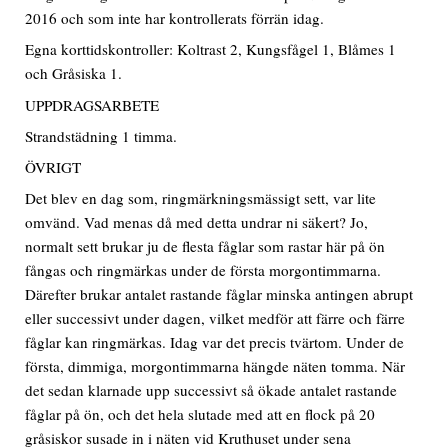
2016 och som inte har kontrollerats förrän idag.
Egna korttidskontroller: Koltrast 2, Kungsfågel 1, Blåmes 1
och Gråsiska 1.
UPPDRAGSARBETE
Strandstädning 1 timma.
ÖVRIGT
Det blev en dag som, ringmärkningsmässigt sett, var lite
omvänd. Vad menas då med detta undrar ni säkert? Jo,
normalt sett brukar ju de flesta fåglar som rastar här på ön
fångas och ringmärkas under de första morgontimmarna.
Därefter brukar antalet rastande fåglar minska antingen abrupt
eller successivt under dagen, vilket medför att färre och färre
fåglar kan ringmärkas. Idag var det precis tvärtom. Under de
första, dimmiga, morgontimmarna hängde näten tomma. När
det sedan klarnade upp successivt så ökade antalet rastande
fåglar på ön, och det hela slutade med att en flock på 20
gråsiskor susade in i näten vid Kruthuset under sena