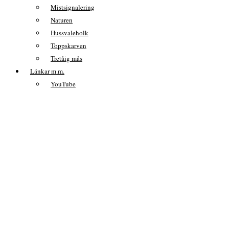
Mistsignalering
Naturen
Hussvaleholk
Toppskarven
Tretåig mås
Länkar m.m.
YouTube