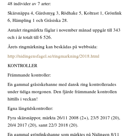
48 individer av 7 arter:
Skärsnäppa 4, Gärdsmyg 3, Rödhake 5, Koltrast 1, Grönfink
6, Hämpling 1 och Gråsiska 28.
Antalet ringmärkta fåglar i november månad uppgår till 343
och i år totalt till 6 526.
Årets ringmärkning kan beskådas på webbsida:
http://nidingensfagel.se/ringmarkning/2018.html
KONTROLLER
Främmande kontroller:
En gammal gråsiskehanne med dansk ring kontrollerades
under tidiga morgonen. Den fjärde främmande kontrollen
hittills i veckan!
Egna långtidskontroller:
Fyra skärsnäppor, märkta 26/11 2008 (2+), 23/5 2017 (20),
20/4 2017 (20), samt 22/3 2018 (20).
En gammal grönfinkshanne som märktes på Nidingen 8/11