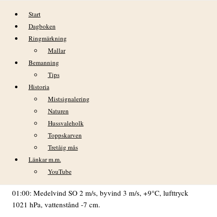
Hoppa till innehåll
Start
Dagboken
Ringmärkning
Mallar
Bemanning
Tips
Historia
FREDAG 9:e NOVEMBER 2018
Mistsignalering
Naturen
VÄDER
Hussvaleholk
Svag vind omkring ost, under kvällen ökande sydostvind.
Toppskarven
Mulet och rejäl dimma tidigt på morgonen, under
Tretåig mås
förmiddagen successivt lättande så att man för en gångs skull
Länkar m.m.
kunde se in till land. Under kvällen kraftigt regn, senare
YouTube
upphörande.
01:00: Medelvind SO 2 m/s, byvind 3 m/s, +9°C, lufttryck
1021 hPa, vattenstånd -7 cm.