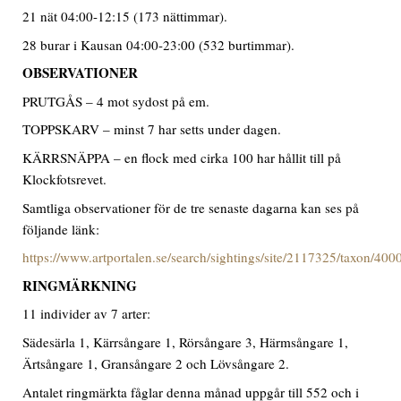
21 nät 04:00-12:15 (173 nättimmar).
28 burar i Kausan 04:00-23:00 (532 burtimmar).
OBSERVATIONER
PRUTGÅS – 4 mot sydost på em.
TOPPSKARV – minst 7 har setts under dagen.
KÄRRSNÄPPA – en flock med cirka 100 har hållit till på
Klockfotsrevet.
Samtliga observationer för de tre senaste dagarna kan ses på
följande länk:
https://www.artportalen.se/search/sightings/site/2117325/taxon/40
RINGMÄRKNING
11 individer av 7 arter:
Sädesärla 1, Kärrsångare 1, Rörsångare 3, Härmsångare 1,
Ärtsångare 1, Gransångare 2 och Lövsångare 2.
Antalet ringmärkta fåglar denna månad uppgår till 552 och i