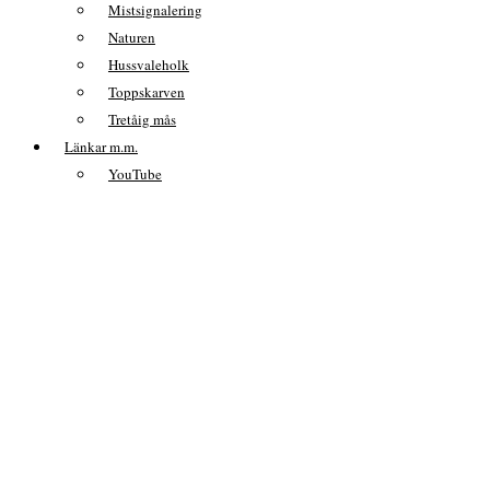
Mistsignalering
Naturen
Hussvaleholk
Toppskarven
Tretåig mås
Länkar m.m.
YouTube