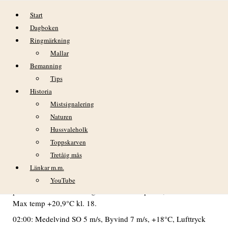
Hoppa till innehåll
Start
Dagboken
Ringmärkning
Mallar
Bemanning
Tips
Historia
LÖRDAG 26 MAJ 2018
Mistsignalering
Naturen
DAGBOK NIDINGENS FÅGELSTATION – LÖRDAG 26
Hussvaleholk
MAJ 2018
Toppskarven
VÄDER
Tretåig mås
Ännu en dag med högsommarväder. Svag-måttlig vind av
Länkar m.m.
växlande riktning. Mest soligt med enstaka skyar men fram
YouTube
på em/kväll ökade molnigheten. Min temp +15,9°C kl. 05.
Max temp +20,9°C kl. 18.
02:00: Medelvind SO 5 m/s, Byvind 7 m/s, +18°C, Lufttryck