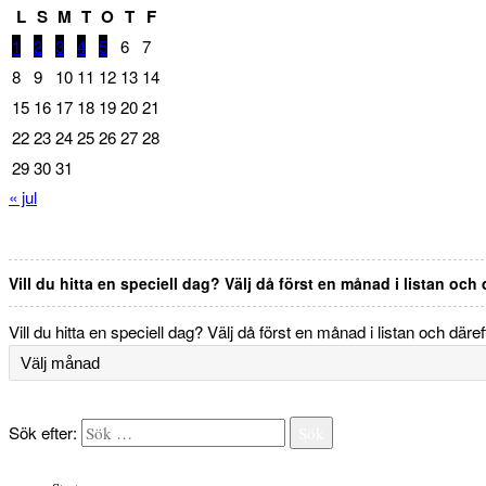
L
S
M
T
O
T
F
1
2
3
4
5
6
7
8
9
10
11
12
13
14
15
16
17
18
19
20
21
22
23
24
25
26
27
28
29
30
31
« jul
Vill du hitta en speciell dag? Välj då först en månad i listan och
Vill du hitta en speciell dag? Välj då först en månad i listan och däre
Sök efter:
Sök