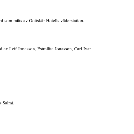
d som mäts av Gottskär Hotells väderstation.
av Leif Jonasson, Estrellita Jonasson, Carl-Ivar
s Salmi.