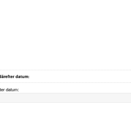
 därefter datum:
fter datum: