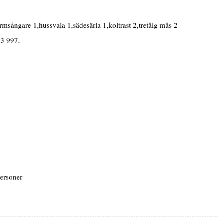
rmsångare 1,hussvala 1,sädesärla 1,koltrast 2,tretåig mås 2
 3 997.
ersoner