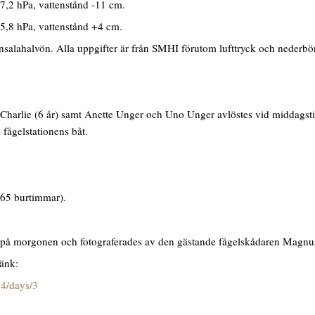
7,2 hPa, vattenstånd -11 cm.
5,8 hPa, vattenstånd +4 cm.
salahalvön. Alla uppgifter är från SMHI förutom lufttryck och nederbör
harlie (6 år) samt Anette Unger och Uno Unger avlöstes vid middagstid 
fågelstationens båt.
765 burtimmar).
på morgonen och fotograferades av den gästande fågelskådaren Magnu
länk:
04/days/3