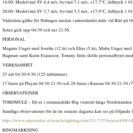
14:00: Medelvind SV 4,4 m/s, byvind 7,1 m/s, +17,7°C, lufttryck 1 01
20:00: Medelvind SV 3,7 m/s, byvind 5,3 m/s, +17,9°C, lufttryck 1 01
Väderdata gäller för Nidingen medan vattenståndet mäts vid Råö på On
Solen gick upp 04:39 och ner 21:56.
PERSONAL
Magnus Unger med Josefin (12 år) och Elias (5 år), Malin Unger med C
Hagman samt Karin Esaiasson. Tommy Järås skötte personalbytet med 
VERKSAMHET
25 nät 04:30-9:30 (125 nättimmar).
17 burar på Playan 04:30-21:30 och 28 burar i Kausan 04:30-21:30 (
OBSERVATIONER
TORDMULE – Ett ex i sommardräkt flög västerut längs Nordstranden 
Samtliga observationer för de tre senaste dagarna kan ses på följande 
https://www.artportalen.se/search/sightings/site/2117325/taxon/40001
RINGMÄRKNING