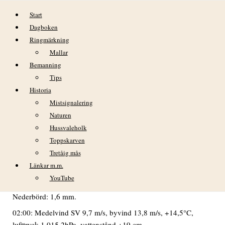
Hoppa till innehåll
Start
Dagboken
Ringmärkning
Mallar
Bemanning
Tips
Historia
DAGBOK NIDINGENS FÅGELSTATION
Mistsignalering
– FREDAG 14 SEPTEMBER 2018
Naturen
Hussvaleholk
VÄDER
Toppskarven
Tretåig mås
Mulet hela dagen. Från 11:30-tiden och fram till midnatt lätt
regn till och från.
Länkar m.m.
YouTube
Min temp +14,2°C kl. 05. Max temp +16,1°C kl. 17.
Nederbörd: 1,6 mm.
02:00: Medelvind SV 9,7 m/s, byvind 13,8 m/s, +14,5°C,
lufttryck 1 015,2hPa, vattenstånd +19 cm.