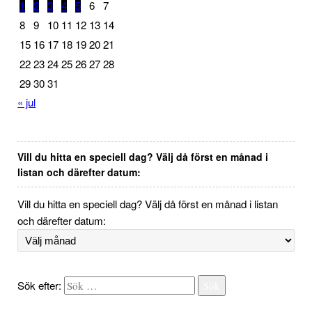
1
2
3
4
5
6
7
8
9
10
11
12
13
14
15
16
17
18
19
20
21
22
23
24
25
26
27
28
29
30
31
« jul
Vill du hitta en speciell dag? Välj då först en månad i
listan och därefter datum:
Vill du hitta en speciell dag? Välj då först en månad i listan
och därefter datum:
Sök efter:
Sök