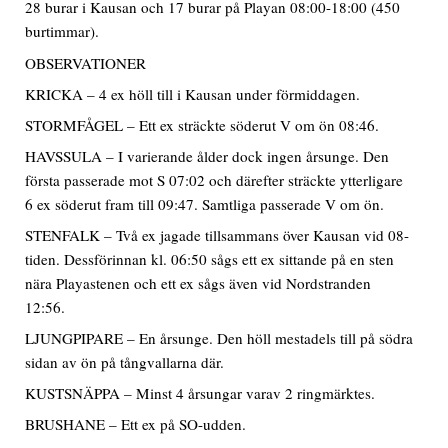
28 burar i Kausan och 17 burar på Playan 08:00-18:00 (450
burtimmar).
OBSERVATIONER
KRICKA – 4 ex höll till i Kausan under förmiddagen.
STORMFÅGEL – Ett ex sträckte söderut V om ön 08:46.
HAVSSULA – I varierande ålder dock ingen årsunge. Den
första passerade mot S 07:02 och därefter sträckte ytterligare
6 ex söderut fram till 09:47. Samtliga passerade V om ön.
STENFALK – Två ex jagade tillsammans över Kausan vid 08-
tiden. Dessförinnan kl. 06:50 sågs ett ex sittande på en sten
nära Playastenen och ett ex sågs även vid Nordstranden
12:56.
LJUNGPIPARE – En årsunge. Den höll mestadels till på södra
sidan av ön på tångvallarna där.
KUSTSNÄPPA – Minst 4 årsungar varav 2 ringmärktes.
BRUSHANE – Ett ex på SO-udden.