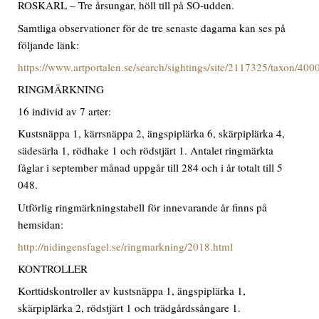
ROSKARL – Tre årsungar, höll till på SO-udden.
Samtliga observationer för de tre senaste dagarna kan ses på
följande länk:
https://www.artportalen.se/search/sightings/site/2117325/taxon/40
RINGMÄRKNING
16 individ av 7 arter:
Kustsnäppa 1, kärrsnäppa 2, ängspiplärka 6, skärpiplärka 4,
sädesärla 1, rödhake 1 och rödstjärt 1. Antalet ringmärkta
fåglar i september månad uppgår till 284 och i år totalt till 5
048.
Utförlig ringmärkningstabell för innevarande år finns på
hemsidan:
http://nidingensfagel.se/ringmarkning/2018.html
KONTROLLER
Korttidskontroller av kustsnäppa 1, ängspiplärka 1,
skärpiplärka 2, rödstjärt 1 och trädgårdssångare 1.