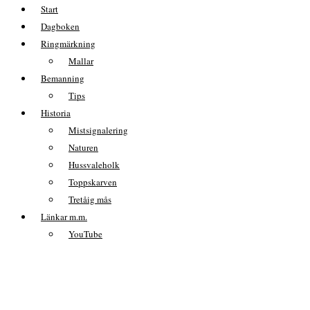
Start
Dagboken
Ringmärkning
Mallar
Bemanning
Tips
Historia
Mistsignalering
Naturen
Hussvaleholk
Toppskarven
Tretåig mås
Länkar m.m.
YouTube