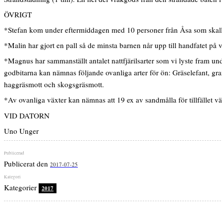
ÖVRIGT
*Stefan kom under eftermiddagen med 10 personer från Åsa som skall
*Malin har gjort en pall så de minsta barnen når upp till handfatet på vå
*Magnus har sammanställt antalet nattfjärilsarter som vi lyste fram und
godbitarna kan nämnas följande ovanliga arter för ön: Gräselefant, g
haggräsmott och skogsgräsmott.
*Av ovanliga växter kan nämnas att 19 ex av sandmålla för tillfället växe
VID DATORN
Uno Unger
Publicerat den
2017-07-25
Kategorier
2017