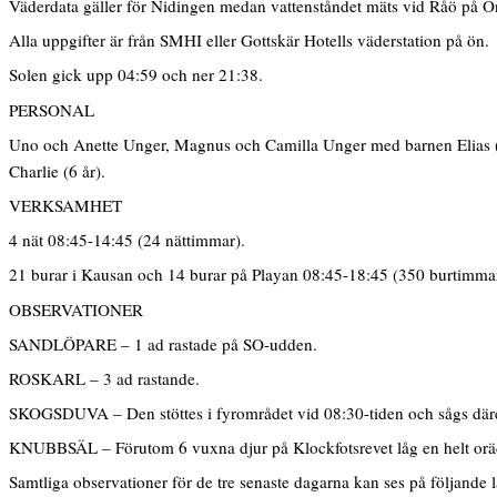
Väderdata gäller för Nidingen medan vattenståndet mäts vid Råö på O
Alla uppgifter är från SMHI eller Gottskär Hotells väderstation på ön.
Solen gick upp 04:59 och ner 21:38.
PERSONAL
Uno och Anette Unger, Magnus och Camilla Unger med barnen Elias (4
Charlie (6 år).
VERKSAMHET
4 nät 08:45-14:45 (24 nättimmar).
21 burar i Kausan och 14 burar på Playan 08:45-18:45 (350 burtimmar
OBSERVATIONER
SANDLÖPARE – 1 ad rastade på SO-udden.
ROSKARL – 3 ad rastande.
SKOGSDUVA – Den stöttes i fyrområdet vid 08:30-tiden och sågs därefte
KNUBBSÄL – Förutom 6 vuxna djur på Klockfotsrevet låg en helt oräd
Samtliga observationer för de tre senaste dagarna kan ses på följande 