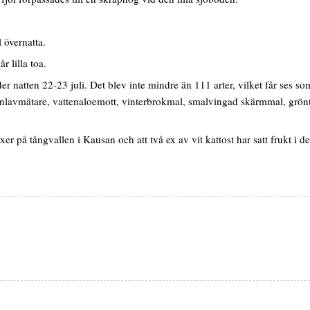
 övernatta.
r lilla toa.
er natten 22-23 juli. Det blev inte mindre än 111 arter, vilket får ses 
ranlavmätare, vattenaloemott, vinterbrokmal, smalvingad skärmmal, grön
r på tångvallen i Kausan och att två ex av vit kattost har satt frukt i de