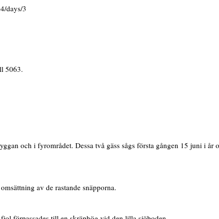
04/days/3
ll 5063.
 bryggan och i fyrområdet. Dessa två gäss sågs första gången 15 juni i år
a omsättning av de rastande snäpporna.
fjol förpassades till en skräphög vid den lilla sjöboden.