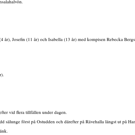
nsalahalvön.
 år), Josefin (11 år) och Isabella (13 år) med kompisen Rebecka Berg
).
r vid flera tillfällen under dagen.
d sälunge först på Ostudden och därefter på Rävehalla längst ut på H
länk.