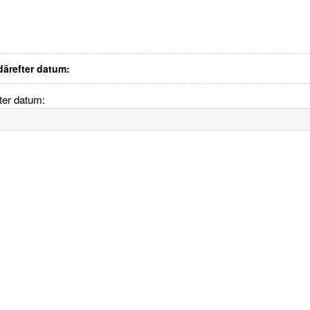
 därefter datum:
fter datum: