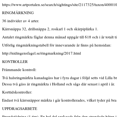
https://www.artportalen.se/search/sightings/site/2117325/taxon/40001
RINGMÄRKNING
36 individer av 4 arter.
Kärrsnäppa 32, drillsnäppa 2, roskarl 1 och skärpiplärka 1.
Antalet ringmärkta fåglar denna månad uppgår till 618 och i år totalt ti
Utförlig ringmärkningstabell för innevarande år finns på hemsidan:
http://nidingensfagel.se/ringmarkning/2017.html
KONTROLLER
Främmande kontroll:
Två halsringmärkta kanadagäss har i fyra dagar i följd setts vid Lilla
Dessa två gäss är ringmärkta i Holland och sågs där senast i april i år.
Korttidskontroller:
Endast två kärrsnäppor märkta i går kontrollerades, vilket tyder på br
UPPDRAGSARBETE
Strandstädning (1 tim). En hel del vrakgods från den strandade båten i 