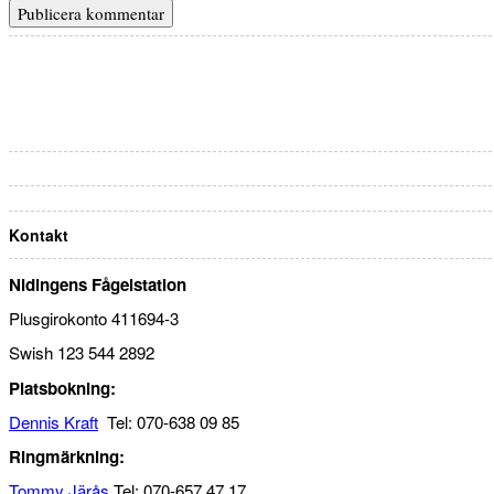
Kontakt
Nidingens Fågelstation
Plusgirokonto 411694-3
Swish 123 544 2892
Platsbokning:
Dennis Kraft
Tel: 070-638 09 85
Ringmärkning:
Tommy Järås
Tel: 070-657 47 17