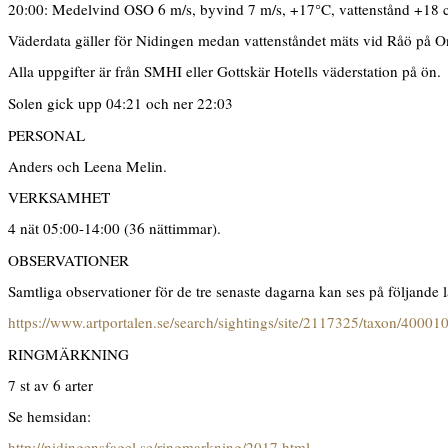
20:00: Medelvind OSO 6 m/s, byvind 7 m/s, +17°C, vattenstånd +18
Väderdata gäller för Nidingen medan vattenståndet mäts vid Råö på O
Alla uppgifter är från SMHI eller Gottskär Hotells väderstation på ön.
Solen gick upp 04:21 och ner 22:03
PERSONAL
Anders och Leena Melin.
VERKSAMHET
4 nät 05:00-14:00 (36 nättimmar).
OBSERVATIONER
Samtliga observationer för de tre senaste dagarna kan ses på följande 
https://www.artportalen.se/search/sightings/site/2117325/taxon/40001
RINGMÄRKNING
7 st av 6 arter
Se hemsidan:
http://nidingensfagel.se/ringmarkning/2017.html