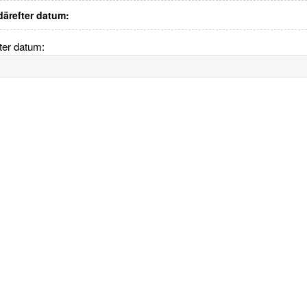
 därefter datum:
fter datum: