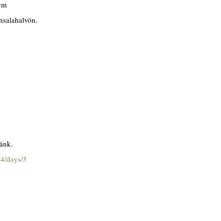
 cm
nsalahalvön.
länk.
04/days/3