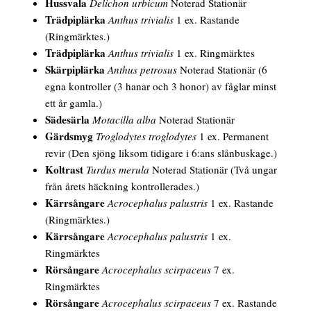
Hussvala
Delichon urbicum
Noterad Stationär
Trädpiplärka
Anthus trivialis
1 ex. Rastande
(Ringmärktes.)
Trädpiplärka
Anthus trivialis
1 ex. Ringmärktes
Skärpiplärka
Anthus petrosus
Noterad Stationär (6
egna kontroller (3 hanar och 3 honor) av fåglar minst
ett år gamla.)
Sädesärla
Motacilla alba
Noterad Stationär
Gärdsmyg
Troglodytes troglodytes
1 ex. Permanent
revir (Den sjöng liksom tidigare i 6:ans slånbuskage.)
Koltrast
Turdus merula
Noterad Stationär (Två ungar
från årets häckning kontrollerades.)
Kärrsångare
Acrocephalus palustris
1 ex. Rastande
(Ringmärktes.)
Kärrsångare
Acrocephalus palustris
1 ex.
Ringmärktes
Rörsångare
Acrocephalus scirpaceus
7 ex.
Ringmärktes
Rörsångare
Acrocephalus scirpaceus
7 ex. Rastande