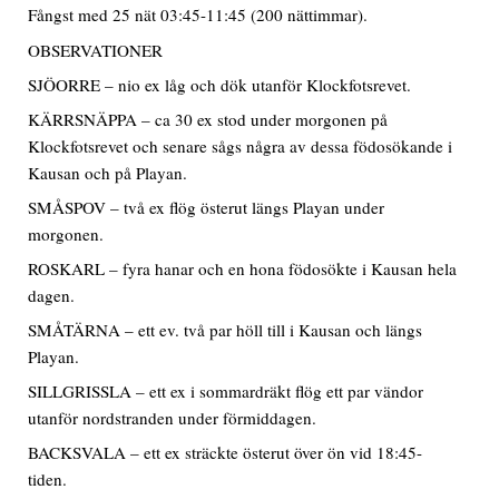
Fångst med 25 nät 03:45-11:45 (200 nättimmar).
OBSERVATIONER
SJÖORRE – nio ex låg och dök utanför Klockfotsrevet.
KÄRRSNÄPPA – ca 30 ex stod under morgonen på
Klockfotsrevet och senare sågs några av dessa födosökande i
Kausan och på Playan.
SMÅSPOV – två ex flög österut längs Playan under
morgonen.
ROSKARL – fyra hanar och en hona födosökte i Kausan hela
dagen.
SMÅTÄRNA – ett ev. två par höll till i Kausan och längs
Playan.
SILLGRISSLA – ett ex i sommardräkt flög ett par vändor
utanför nordstranden under förmiddagen.
BACKSVALA – ett ex sträckte österut över ön vid 18:45-
tiden.