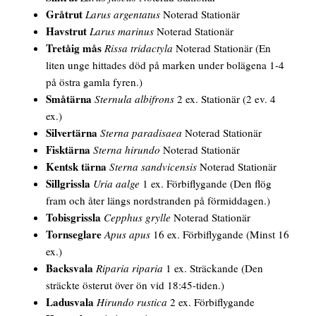
Gråtrut
Larus argentatus
Noterad Stationär
Havstrut
Larus marinus
Noterad Stationär
Tretåig mås
Rissa tridactyla
Noterad Stationär (En
liten unge hittades död på marken under bolägena 1-4
på östra gamla fyren.)
Småtärna
Sternula albifrons
2 ex. Stationär (2 ev. 4
ex.)
Silvertärna
Sterna paradisaea
Noterad Stationär
Fisktärna
Sterna hirundo
Noterad Stationär
Kentsk tärna
Sterna sandvicensis
Noterad Stationär
Sillgrissla
Uria aalge
1 ex. Förbiflygande (Den flög
fram och åter längs nordstranden på förmiddagen.)
Tobisgrissla
Cepphus grylle
Noterad Stationär
Tornseglare
Apus apus
16 ex. Förbiflygande (Minst 16
ex.)
Backsvala
Riparia riparia
1 ex. Sträckande (Den
sträckte österut över ön vid 18:45-tiden.)
Ladusvala
Hirundo rustica
2 ex. Förbiflygande