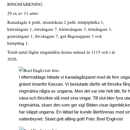
RINGMÄRKNING
29 ex av 11 arter:
Kanadagås 4 pulli, strandskata 2 pulli, trädpiplärka 1,
kärrsångare 1, rörsångare 7, härmsångare 3, törnångare 1,
gransångare 1, lövsångare 7, grå flugsnappare 1 och
hämpling 1.
Totalt antal fåglar ringmärkta denna månad är 1115 och i år
3026.
I eftermiddags hittade vi kanadagåsparet med de fem ungar
gräset innanför Kassan. Vi beslutade därför att försöka få
ringmärka några av ungarna. Men det var inte helt lätt, för
väsa och försökte slå med sina vingar. Till slut blev fyra u
ringmärkta, skam den som ger sig! Bilden visar ögonblicket
har släppt ungarna. En lättad far kunde återförenas med sin
vattenbrynet. Slutet gott allting gott! Foto: Boel Engkvist