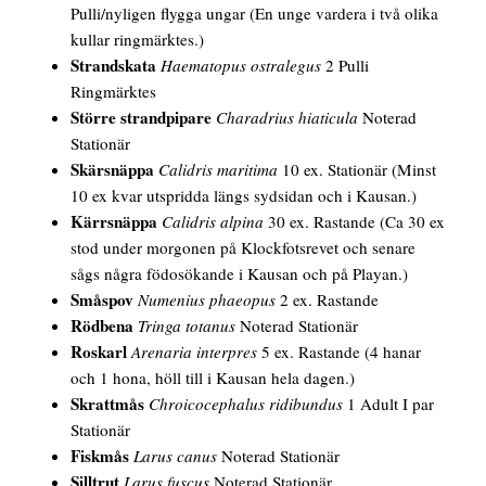
Pulli/nyligen flygga ungar (En unge vardera i två olika
kullar ringmärktes.)
Strandskata
Haematopus ostralegus
2 Pulli
Ringmärktes
Större strandpipare
Charadrius hiaticula
Noterad
Stationär
Skärsnäppa
Calidris maritima
10 ex. Stationär (Minst
10 ex kvar utspridda längs sydsidan och i Kausan.)
Kärrsnäppa
Calidris alpina
30 ex. Rastande (Ca 30 ex
stod under morgonen på Klockfotsrevet och senare
sågs några födosökande i Kausan och på Playan.)
Småspov
Numenius phaeopus
2 ex. Rastande
Rödbena
Tringa totanus
Noterad Stationär
Roskarl
Arenaria interpres
5 ex. Rastande (4 hanar
och 1 hona, höll till i Kausan hela dagen.)
Skrattmås
Chroicocephalus ridibundus
1 Adult I par
Stationär
Fiskmås
Larus canus
Noterad Stationär
Silltrut
Larus fuscus
Noterad Stationär