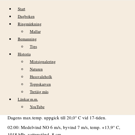
Hoppa till innehåll
Start
Dagboken
Ringmärkning
Mallar
Bemanning
Tips
Historia
söndag 29 maj
Mistsignalering
Naturen
VÄDER
Hussvaleholk
Växlande molnighet från gryningen och fram till 07-tiden, då
Toppskarven
det klarnade upp. Därefter mestadels molnfritt fram till tidig
Tretåig mås
eftermiddag då åter molnen tornade upp sig tidvis. Vid 19-
Länkar m.m.
tiden hörde vi åska söderut och strax därefter mulnade det på
YouTube
söder ifrån, men endast några regnstänk nådde Nidingen.
Dagens max.temp. uppgick till 20,0° C vid 17-tiden.
02:00: Medelvind NO 6 m/s, byvind 7 m/s, temp. +13,9° C,
1018 hPa, vattenstånd -8 cm