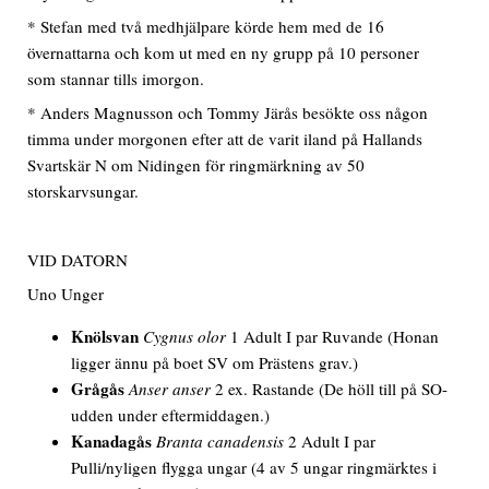
* Stefan med två medhjälpare körde hem med de 16
övernattarna och kom ut med en ny grupp på 10 personer
som stannar tills imorgon.
* Anders Magnusson och Tommy Järås besökte oss någon
timma under morgonen efter att de varit iland på Hallands
Svartskär N om Nidingen för ringmärkning av 50
storskarvsungar.
VID DATORN
Uno Unger
Knölsvan
Cygnus olor
1 Adult I par Ruvande (Honan
ligger ännu på boet SV om Prästens grav.)
Grågås
Anser anser
2 ex. Rastande (De höll till på SO-
udden under eftermiddagen.)
Kanadagås
Branta canadensis
2 Adult I par
Pulli/nyligen flygga ungar (4 av 5 ungar ringmärktes i