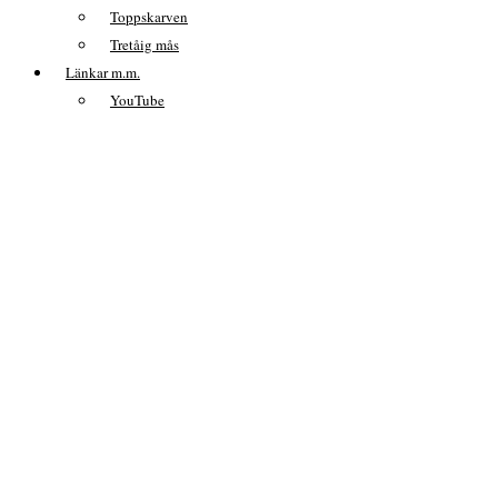
Toppskarven
Tretåig mås
Länkar m.m.
YouTube