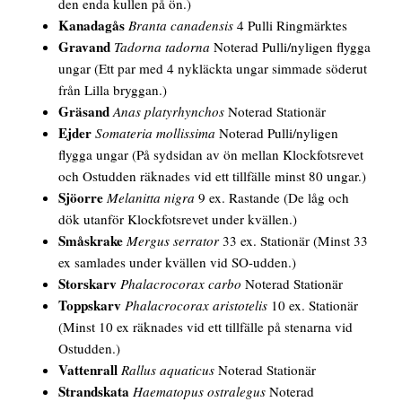
den enda kullen på ön.)
Kanadagås
Branta canadensis
4 Pulli Ringmärktes
Gravand
Tadorna tadorna
Noterad Pulli/nyligen flygga
ungar (Ett par med 4 nykläckta ungar simmade söderut
från Lilla bryggan.)
Gräsand
Anas platyrhynchos
Noterad Stationär
Ejder
Somateria mollissima
Noterad Pulli/nyligen
flygga ungar (På sydsidan av ön mellan Klockfotsrevet
och Ostudden räknades vid ett tillfälle minst 80 ungar.)
Sjöorre
Melanitta nigra
9 ex. Rastande (De låg och
dök utanför Klockfotsrevet under kvällen.)
Småskrake
Mergus serrator
33 ex. Stationär (Minst 33
ex samlades under kvällen vid SO-udden.)
Storskarv
Phalacrocorax carbo
Noterad Stationär
Toppskarv
Phalacrocorax aristotelis
10 ex. Stationär
(Minst 10 ex räknades vid ett tillfälle på stenarna vid
Ostudden.)
Vattenrall
Rallus aquaticus
Noterad Stationär
Strandskata
Haematopus ostralegus
Noterad