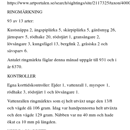
https://www.artportalen.se/search/sightings/site/2117325/taxon/40
RINGMÄRKNING
93 av 13 arter:
Kustsnäppa 2, ängspiplärka 5, skärpiplärka 5, gärdsmyg 26,
järnsparv 5, rödhake 20, rödstjärt 1, gransångare 2,
lövsångare 3, kungsfågel 13, bergfink 2, gråsiska 2 och
sävsparv 6.
Antalet ringmärkta fåglar denna månad uppgår till 931 och i
år 6370.
KONTROLLER
Egna korttidskontroller: Ejder 1, vattenrall 1, myrspov 1,
rödhake 3, rödstjärt 1 och lövsångare 1.
Vattenrallen ringmärktes som ej helt utväxt unge den 13/8
och vägde då 106 gram. Idag var handpennorna helt utväxta
och den vägde 129 gram. Näbben var nu 40 mm och hade
ökat ca 10 mm på längden.