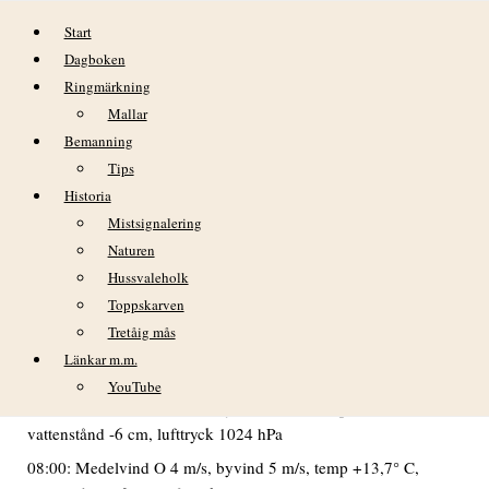
Hoppa till innehåll
Start
Dagboken
Ringmärkning
Mallar
Bemanning
Tips
Historia
söndag 18 september
Mistsignalering
Naturen
VÄDER
Hussvaleholk
God sikt under dagen. Växlande molnighet men
Toppskarven
huvudsakligen molnfri förmiddag och något molnigare under
Tretåig mås
eftermiddagen. Avtagande vindar framåt middagstid med
Länkar m.m.
fläckvis bleke.
YouTube
02:00: Medelvind O 6 m/s, byvind 7 m/s, temp +14,1° C,
vattenstånd -6 cm, lufttryck 1024 hPa
08:00: Medelvind O 4 m/s, byvind 5 m/s, temp +13,7° C,