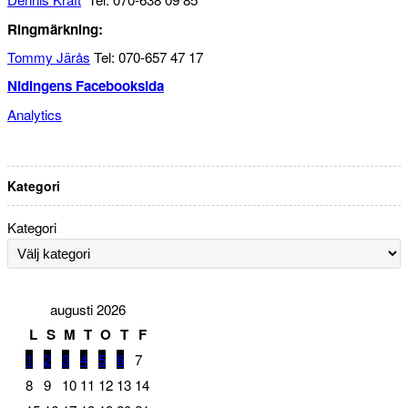
Ringmärkning:
Tommy Järås
Tel: 070-657 47 17
Nidingens Facebooksida
Analytics
Kategori
Kategori
augusti 2026
L
S
M
T
O
T
F
1
2
3
4
5
6
7
8
9
10
11
12
13
14