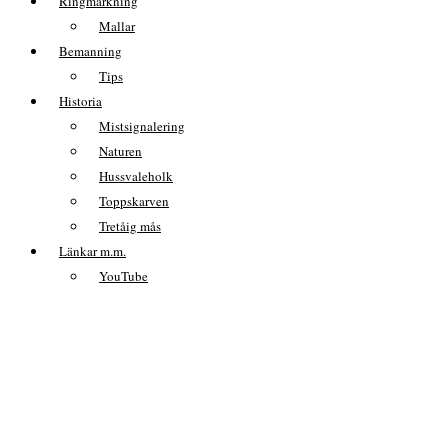
Ringmärkning
Mallar
Bemanning
Tips
Historia
Mistsignalering
Naturen
Hussvaleholk
Toppskarven
Tretåig mås
Länkar m.m.
YouTube