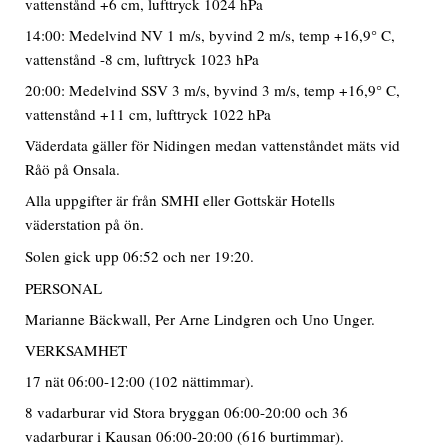
vattenstånd +6 cm, lufttryck 1024 hPa
14:00: Medelvind NV 1 m/s, byvind 2 m/s, temp +16,9° C,
vattenstånd -8 cm, lufttryck 1023 hPa
20:00: Medelvind SSV 3 m/s, byvind 3 m/s, temp +16,9° C,
vattenstånd +11 cm, lufttryck 1022 hPa
Väderdata gäller för Nidingen medan vattenståndet mäts vid
Råö på Onsala.
Alla uppgifter är från SMHI eller Gottskär Hotells
väderstation på ön.
Solen gick upp 06:52 och ner 19:20.
PERSONAL
Marianne Bäckwall, Per Arne Lindgren och Uno Unger.
VERKSAMHET
17 nät 06:00-12:00 (102 nättimmar).
8 vadarburar vid Stora bryggan 06:00-20:00 och 36
vadarburar i Kausan 06:00-20:00 (616 burtimmar).