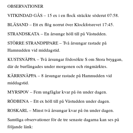
OBSERVATIONER
VITKINDAD GÅS – 15 ex i en flock sträckte söderut 07:58.
BLÄSAND – Ett ex flög norrut över Klockfotsrevet 17:45.
STRANDSKATA – En årsunge höll till på Västudden.
STÖRRE STRANDPIPARE – Två årsungar rastade på
Hamnudden vid middagstid.
KUSTSNÄPPA – Två årsungar födosökte S om Stora bryggan,
där de burfångades under morgonen och ringmärktes.
KÄRRSNÄPPA – 8 årsungar rastade på Hamnudden vid
middagstid.
MYRSPOV – Fem ungfåglar kvar på ön under dagen.
RÖDBENA – Ett ex höll till på Västudden under dagen.
ROSKARL – Minst två årsungar kvar på ön under dagen.
Samtliga observationer för de tre senaste dagarna kan ses på
följande länk: