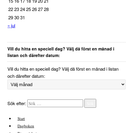
15
16
17
18
19
20
21
22
23
24
25
26
27
28
29
30
31
« jul
Vill du hitta en speciell dag? Välj då först en månad i
listan och därefter datum:
Vill du hitta en speciell dag? Välj då först en månad i listan
och därefter datum:
Sök efter:
Sök
Start
Dagboken