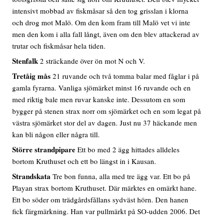
intensivt mobbad av fiskmåsar så den tog grisslan i klorna
och drog mot Malö. Om den kom fram till Malö vet vi inte
men den kom i alla fall långt, även om den blev attackerad av
trutar och fiskmåsar hela tiden.
Stenfalk
2 sträckande över ön mot N och V.
Tretåig mås
21 ruvande och två tomma balar med fåglar i på
gamla fyrarna. Vanliga sjömärket minst 16 ruvande och en
med riktig bale men ruvar kanske inte. Dessutom en som
bygger på stenen strax norr om sjömärket och en som legat på
västra sjömärket stor del av dagen. Just nu 37 häckande men
kan bli någon eller några till.
Större strandpipare
Ett bo med 2 ägg hittades alldeles
bortom Kruthuset och ett bo längst in i Kausan.
Strandskata
Tre bon funna, alla med tre ägg var. Ett bo på
Playan strax bortom Kruthuset. Där märktes en omärkt hane.
Ett bo söder om trädgårdsfållans sydväst hörn. Den hanen
fick färgmärkning. Han var pullmärkt på SO-udden 2006. Det