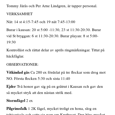
Tommy Järås och Per Arne Lindgren, är tapper personal.
VERKSAMHET
Nät: 14 st 4:15-7:45 och 19 nät 7:45-13:00
Burar i kausan: 20 st 5:00 -11:30, 23 st 11:30-20:30. Burar
vid St bryggan: 6 st 11:30-20:30. Burar playan: 8 st 5:00-
19:30
Kontrolläst och rättat delar av aprils ringmärkningar. Tittat på
häckfåglar.
OBSERVATIONER:
Vitkindad gås
Ca 280 ex fördelat på tre flockar som drog mot
NO. Första flocken 5:30 och sista 11:40
Ejder
Två honor gav sig på en gråtrut i Kausan och gav den
så mycket stryk att den nästan strök med.
Stormfågel
2 ex
Pilgrimsfalk
1 2K fågel, mycket troligt en hona, slog en
tobisgrissla och satte sig norr om Kruthuset. Den blev mycket