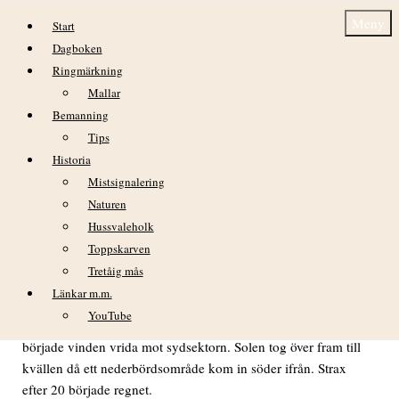
Hoppa till innehåll
Meny
Start
Dagboken
Ringmärkning
Mallar
Bemanning
Tips
Historia
Måndag 18 maj
Mistsignalering
Naturen
VÄDER
Hussvaleholk
Toppskarven
Tretåig mås
Länkar m.m.
Helt mulet i gryningen, fortfarande en kylig
YouTube
västanvind. Efter några timmar lättade molnen. Mitt på dagen
började vinden vrida mot sydsektorn. Solen tog över fram till
kvällen då ett nederbördsområde kom in söder ifrån. Strax
efter 20 började regnet.