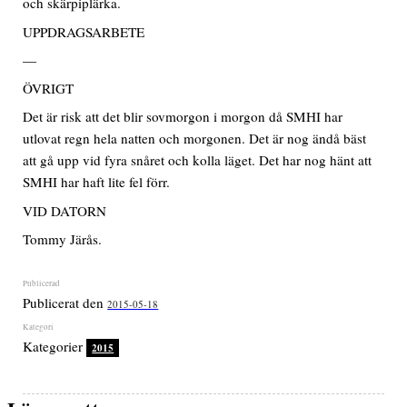
och skärpiplärka.
UPPDRAGSARBETE
—
ÖVRIGT
Det är risk att det blir sovmorgon i morgon då SMHI har
utlovat regn hela natten och morgonen. Det är nog ändå bäst
att gå upp vid fyra snåret och kolla läget. Det har nog hänt att
SMHI har haft lite fel förr.
VID DATORN
Tommy Järås.
Publicerat den
2015-05-18
Kategorier
2015