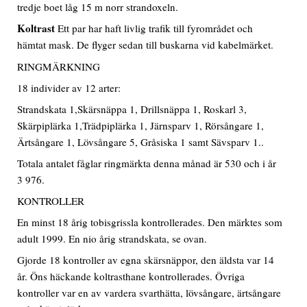
tredje boet låg 15 m norr strandoxeln.
Koltrast
Ett par har haft livlig trafik till fyrområdet och
hämtat mask. De flyger sedan till buskarna vid kabelmärket.
RINGMÄRKNING
18 individer av 12 arter:
Strandskata 1,Skärsnäppa 1, Drillsnäppa 1, Roskarl 3,
Skärpiplärka 1,Trädpiplärka 1, Järnsparv 1, Rörsångare 1,
Ärtsångare 1, Lövsångare 5, Gråsiska 1 samt Sävsparv 1..
Totala antalet fåglar ringmärkta denna månad är 530 och i år
3 976.
KONTROLLER
En minst 18 årig tobisgrissla kontrollerades. Den märktes som
adult 1999. En nio årig strandskata, se ovan.
Gjorde 18 kontroller av egna skärsnäppor, den äldsta var 14
år. Öns häckande koltrasthane kontrollerades. Övriga
kontroller var en av vardera svarthätta, lövsångare, ärtsångare