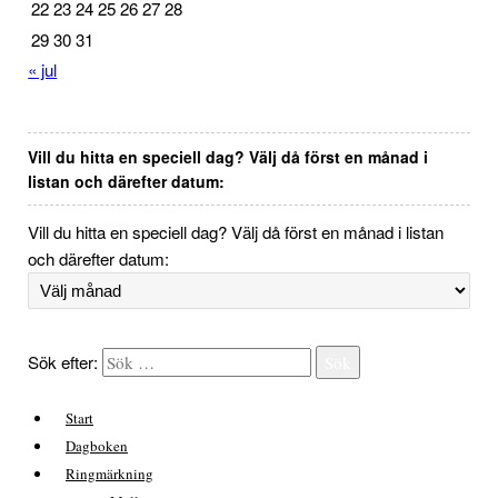
22
23
24
25
26
27
28
29
30
31
« jul
Vill du hitta en speciell dag? Välj då först en månad i
listan och därefter datum:
Vill du hitta en speciell dag? Välj då först en månad i listan
och därefter datum:
Sök efter:
Sök
Start
Dagboken
Ringmärkning