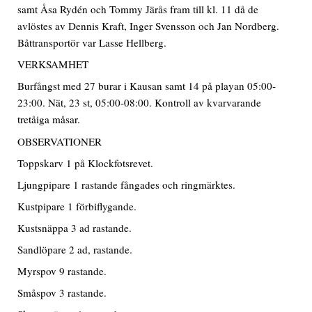
samt Åsa Rydén och Tommy Järås fram till kl. 11 då de
avlöstes av Dennis Kraft, Inger Svensson och Jan Nordberg.
Båttransportör var Lasse Hellberg.
VERKSAMHET
Burfångst med 27 burar i Kausan samt 14 på playan 05:00-
23:00. Nät, 23 st, 05:00-08:00. Kontroll av kvarvarande
tretåiga måsar.
OBSERVATIONER
Toppskarv 1 på Klockfotsrevet.
Ljungpipare 1 rastande fångades och ringmärktes.
Kustpipare 1 förbiflygande.
Kustsnäppa 3 ad rastande.
Sandlöpare 2 ad, rastande.
Myrspov 9 rastande.
Småspov 3 rastande.