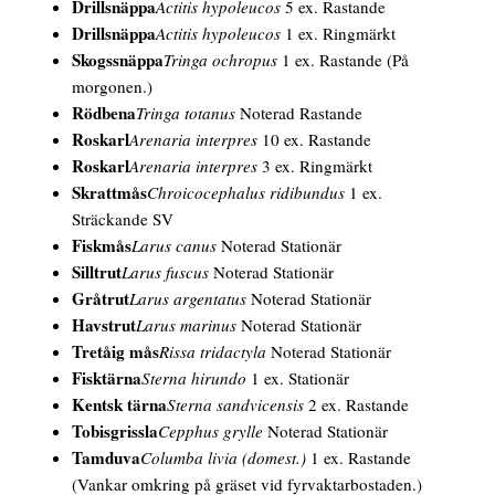
Drillsnäppa
Actitis hypoleucos
5 ex. Rastande
Drillsnäppa
Actitis hypoleucos
1 ex. Ringmärkt
Skogssnäppa
Tringa ochropus
1 ex. Rastande
(På
morgonen.)
Rödbena
Tringa totanus
Noterad Rastande
Roskarl
Arenaria interpres
10 ex. Rastande
Roskarl
Arenaria interpres
3 ex. Ringmärkt
Skrattmås
Chroicocephalus ridibundus
1 ex.
Sträckande SV
Fiskmås
Larus canus
Noterad Stationär
Silltrut
Larus fuscus
Noterad Stationär
Gråtrut
Larus argentatus
Noterad Stationär
Havstrut
Larus marinus
Noterad Stationär
Tretåig mås
Rissa tridactyla
Noterad Stationär
Fisktärna
Sterna hirundo
1 ex. Stationär
Kentsk tärna
Sterna sandvicensis
2 ex. Rastande
Tobisgrissla
Cepphus grylle
Noterad Stationär
Tamduva
Columba livia (domest.)
1 ex. Rastande
(Vankar omkring på gräset vid fyrvaktarbostaden.)