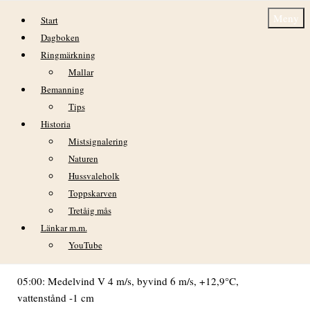
Hoppa till innehåll
Meny
Start
Dagboken
Ringmärkning
Mallar
Bemanning
Tips
Historia
Lördagen 1 augusti
Mistsignalering
Naturen
VÄDER
Hussvaleholk
Växlande molnighet och alltjämt västliga vindar på fm. Fram
Toppskarven
på dagen mer sydligt och huvudsakligen klart och vackert
Tretåig mås
väder.
Länkar m.m.
02:00: Medelvind SV 5 m/s, byvind 7 m/s, +13,2°C,
YouTube
vattenstånd -4 cm
05:00: Medelvind V 4 m/s, byvind 6 m/s, +12,9°C,
vattenstånd -1 cm