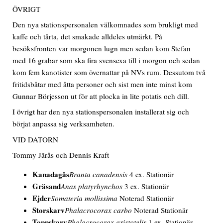
ÖVRIGT
Den nya stationspersonalen välkomnades som brukligt med
kaffe och tårta, det smakade alldeles utmärkt. På
besöksfronten var morgonen lugn men sedan kom Stefan
med 16 grabar som ska fira svensexa till i morgon och sedan
kom fem kanotister som övernattar på NVs rum. Dessutom två
fritidsbåtar med åtta personer och sist men inte minst kom
Gunnar Börjesson ut för att plocka in lite potatis och dill.
I övrigt har den nya stationspersonalen installerat sig och
börjat anpassa sig verksamheten.
VID DATORN
Tommy Järås och Dennis Kraft
Kanadagås
Branta canadensis
4 ex. Stationär
Gräsand
Anas platyrhynchos
3 ex. Stationär
Ejder
Somateria mollissima
Noterad Stationär
Storskarv
Phalacrocorax carbo
Noterad Stationär
Toppskarv
Phalacrocorax aristotelis
1 ex. Stationär