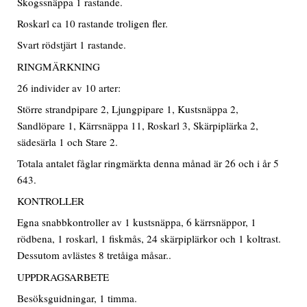
Skogssnäppa 1 rastande.
Roskarl ca 10 rastande troligen fler.
Svart rödstjärt 1 rastande.
RINGMÄRKNING
26 individer av 10 arter:
Större strandpipare 2, Ljungpipare 1, Kustsnäppa 2,
Sandlöpare 1, Kärrsnäppa 11, Roskarl 3, Skärpiplärka 2,
sädesärla 1 och Stare 2.
Totala antalet fåglar ringmärkta denna månad är 26 och i år 5
643.
KONTROLLER
Egna snabbkontroller av 1 kustsnäppa, 6 kärrsnäppor, 1
rödbena, 1 roskarl, 1 fiskmås, 24 skärpiplärkor och 1 koltrast.
Dessutom avlästes 8 tretåiga måsar..
UPPDRAGSARBETE
Besöksguidningar, 1 timma.