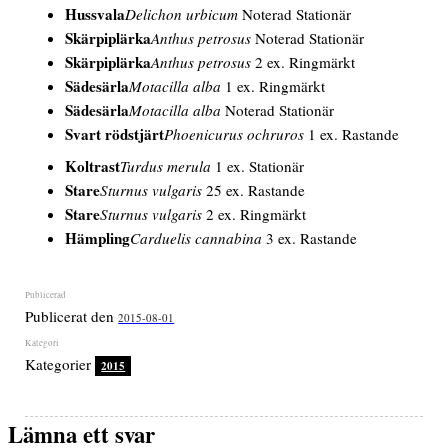
Hussvala
Delichon urbicum
Noterad Stationär
Skärpiplärka
Anthus petrosus
Noterad Stationär
Skärpiplärka
Anthus petrosus
2 ex. Ringmärkt
Sädesärla
Motacilla alba
1 ex. Ringmärkt
Sädesärla
Motacilla alba
Noterad Stationär
Svart rödstjärt
Phoenicurus ochruros
1 ex. Rastande
Koltrast
Turdus merula
1 ex. Stationär
Stare
Sturnus vulgaris
25 ex. Rastande
Stare
Sturnus vulgaris
2 ex. Ringmärkt
Hämpling
Carduelis cannabina
3 ex. Rastande
Publicerat den
2015-08-01
Kategorier
2015
Lämna ett svar