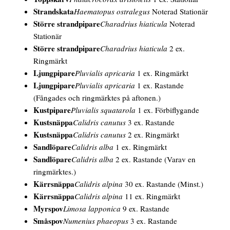
Strandskata
Haematopus ostralegus
Noterad Stationär
Större strandpipare
Charadrius hiaticula
Noterad
Stationär
Större strandpipare
Charadrius hiaticula
2 ex.
Ringmärkt
Ljungpipare
Pluvialis apricaria
1 ex. Ringmärkt
Ljungpipare
Pluvialis apricaria
1 ex. Rastande
(Fångades och ringmärktes på aftonen.)
Kustpipare
Pluvialis squatarola
1 ex. Förbiflygande
Kustsnäppa
Calidris canutus
3 ex. Rastande
Kustsnäppa
Calidris canutus
2 ex. Ringmärkt
Sandlöpare
Calidris alba
1 ex. Ringmärkt
Sandlöpare
Calidris alba
2 ex. Rastande
(Varav en
ringmärktes.)
Kärrsnäppa
Calidris alpina
30 ex. Rastande
(Minst.)
Kärrsnäppa
Calidris alpina
11 ex. Ringmärkt
Myrspov
Limosa lapponica
9 ex. Rastande
Småspov
Numenius phaeopus
3 ex. Rastande