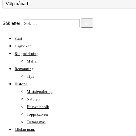
Sök efter:
Sök
Start
Dagboken
Ringmärkning
Mallar
Bemanning
Tips
Historia
Mistsignalering
Naturen
Hussvaleholk
Toppskarven
Tretåig mås
Länkar m.m.