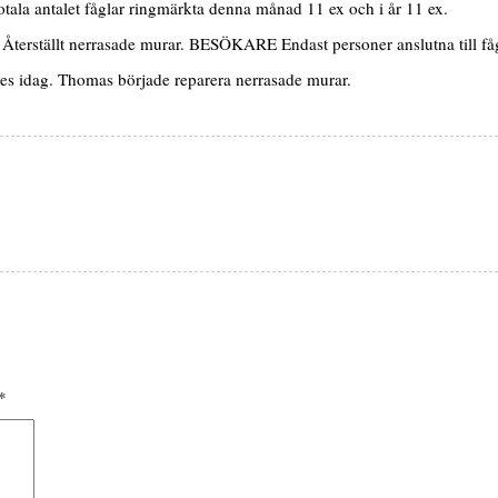
ala antalet fåglar ringmärkta denna månad 11 ex och i år 11 ex.
rställt nerrasade murar. BESÖKARE Endast personer anslutna till fågel
s idag. Thomas började reparera nerrasade murar.
*