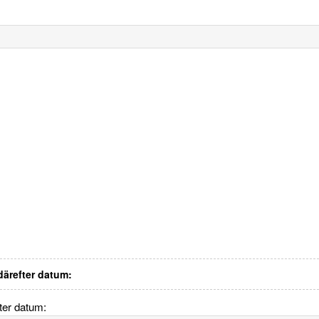
 därefter datum:
fter datum: