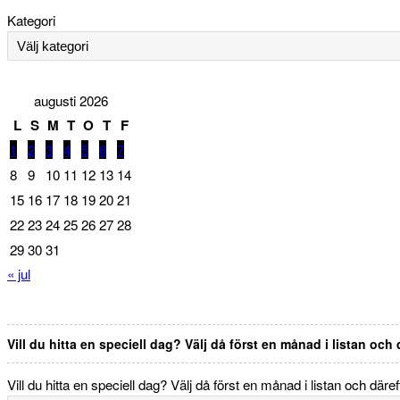
Kategori
augusti 2026
L
S
M
T
O
T
F
1
2
3
4
5
6
7
8
9
10
11
12
13
14
15
16
17
18
19
20
21
22
23
24
25
26
27
28
29
30
31
« jul
Vill du hitta en speciell dag? Välj då först en månad i listan och
Vill du hitta en speciell dag? Välj då först en månad i listan och däre