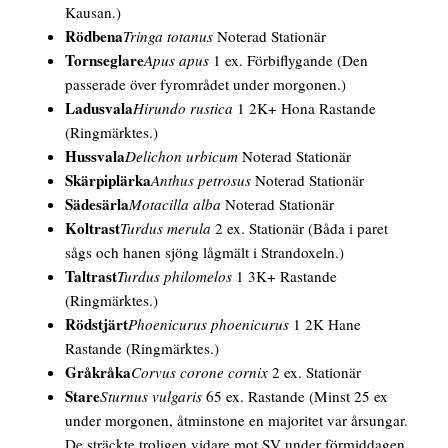
Kausan.)
Rödbena
Tringa totanus
Noterad Stationär
Tornseglare
Apus apus
1 ex. Förbiflygande
(Den
passerade över fyrområdet under morgonen.)
Ladusvala
Hirundo rustica
1 2K+
Hona
Rastande
(Ringmärktes.)
Hussvala
Delichon urbicum
Noterad Stationär
Skärpiplärka
Anthus petrosus
Noterad Stationär
Sädesärla
Motacilla alba
Noterad Stationär
Koltrast
Turdus merula
2 ex. Stationär
(Båda i paret
sågs och hanen sjöng lågmält i Strandoxeln.)
Taltrast
Turdus philomelos
1 3K+ Rastande
(Ringmärktes.)
Rödstjärt
Phoenicurus phoenicurus
1 2K
Hane
Rastande
(Ringmärktes.)
Gråkråka
Corvus corone cornix
2 ex. Stationär
Stare
Sturnus vulgaris
65 ex. Rastande
(Minst 25 ex
under morgonen, åtminstone en majoritet var årsungar.
De sträckte troligen vidare mot SV under förmiddagen.