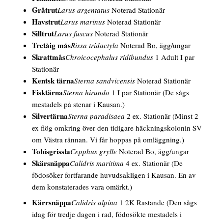
Gråtrut
Larus argentatus
Noterad Stationär
Havstrut
Larus marinus
Noterad Stationär
Silltrut
Larus fuscus
Noterad Stationär
Tretåig mås
Rissa tridactyla
Noterad Bo, ägg/ungar
Skrattmås
Chroicocephalus ridibundus
1 Adult
I par
Stationär
Kentsk tärna
Sterna sandvicensis
Noterad Stationär
Fisktärna
Sterna hirundo
1
I par
Stationär
(De sågs
mestadels på stenar i Kausan.)
Silvertärna
Sterna paradisaea
2 ex. Stationär
(Minst 2
ex flög omkring över den tidigare häckningskolonin SV
om Västra rännan. Vi får hoppas på omläggning.)
Tobisgrissla
Cepphus grylle
Noterad Bo, ägg/ungar
Skärsnäppa
Calidris maritima
4 ex. Stationär
(De
födosöker fortfarande huvudsakligen i Kausan. En av
dem konstaterades vara omärkt.)
Kärrsnäppa
Calidris alpina
1 2K Rastande
(Den sågs
idag för tredje dagen i rad, födosökte mestadels i