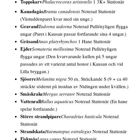
Toppskarv
Phalacrocorax aristotelis
1 3K+ Stationär
Kanadagås
Branta canadensis
Noterad Stationär
(Västuddenparet kvar med sin unge.)
Gravand
Tadorna tadorna
Noterad Pulli/nyligen flygga
ungar
(Paret i Kausan passar fortfarande sina 4 ungar.)
Gräsand
Anas platyrhynchos
1
Hane
Stationär
Ejder
Somateria mollissima
Noterad Pulli/nyligen
flygga ungar
(Den kvarvarande kullen på 5 ungar
passades av ett varierat antal honor i Kausan och vid
Lilla bryggan.)
Sjöorre
Melanitta nigra
50 ex. Sträckande S
(9 + ca 40
sträckte söderut på insidan av Nidingen under kvällen.)
Småskrake
Mergus serrator
Noterad Stationär
Vattenrall
Rallus aquaticus
Noterad Stationär
(En hane
spelar fortfarande.)
Större strandpipare
Charadrius hiaticula
Noterad
Stationär
Strandskata
Haematopus ostralegus
Noterad Stationär
Fiskmås
Larus canus
Noterad Stationär