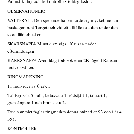
Pullmärkning och bokontroll av tobisgrisslor.
OBSERVATIONER:
VATTERALL Den spelande hanen rörde sig mycket mellan
buskagen runt Torget och vid ett tillfälle satt den under den
stora fläderbusken.
SKÄRSNÄPPA Minst 4 ex sågs i Kausan under
eftermiddagen.
KÄRRSNÄPPA Även idag födosökte en 2K-fågel i Kausan
under kvällen.
RINGMÄRKNING
11 individer av 6 arter:
Tobisgrissla 5 pulli, ladusvala 1, rödstjärt 1, taltrast 1,
gransångare 1 och brunsiska 2.
Totala antalet fåglar ringmärkta denna månad är 93 och i år 4
358.
KONTROLLER