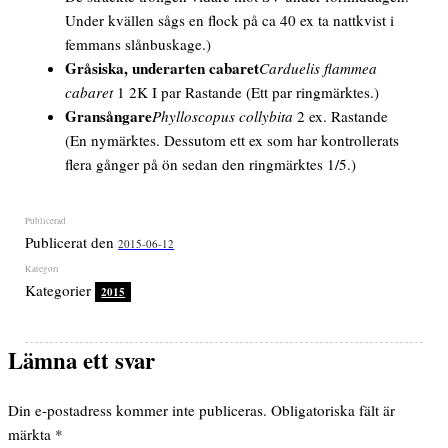
Under kvällen sågs en flock på ca 40 ex ta nattkvist i
femmans slånbuskage.)
Gråsiska, underarten cabaret
Carduelis flammea
cabaret
1 2K
I par
Rastande
(Ett par ringmärktes.)
Gransångare
Phylloscopus collybita
2 ex. Rastande
(En nymärktes. Dessutom ett ex som har kontrollerats
flera gånger på ön sedan den ringmärktes 1/5.)
Publicerat den
2015-06-12
Kategorier
2015
Lämna ett svar
Din e-postadress kommer inte publiceras.
Obligatoriska fält är
märkta
*