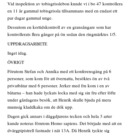
Vid inspektion av tobisgrisslebon kunde vi i bo 47 kontrollera
en 11 år gammal tobisgrissla tillsammans med en endast ett
par dagar gammal unge.
Dessutom en kortidskontroll av en gransångare som har
kontrollerats flera gånger på ön sedan den ringmärktes 1/5.
UPPDRAGSARBETE
Inget idag.
ÖVRIGT
Förutom Stefan och Annika med ett konferensgäng på 6
personer, som kom för att övernatta, besöktes ön av två
privatbåtar med 6 personer. Jerker med fru kom i en av
båtarna – han hade lyckats locka med sig sin fru efter löfte
under gårdagens besök, att Henrik skulle bjuda på mera
mumsig kladdkaka om de dök upp.
Dagen gick annars i däggdjurens tecken och hela 3 arter
kunde noteras förutom Homo sapiens. Det började med att en
dvärgpipistrell fastnade i nät 13A. Då Henrik tyckte sig