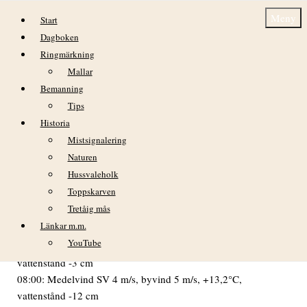
Hoppa till innehåll
Meny
Start
Dagboken
Ringmärkning
Mallar
Bemanning
Tips
Historia
Fredag 12 juni
Mistsignalering
Naturen
VÄDER
Hussvaleholk
Fortsatt vackert väder med svaga vindar. Molnfri himmel från
Toppskarven
gryningen och resten av dagen. Ganska god sikt.
Tretåig mås
02:00: Medelvind V 5 m/s, byvind 6 m/s, +12,1°C,
Länkar m.m.
vattenstånd -4 cm
YouTube
05:00: Medelvind SV 4 m/s, byvind 4 m/s, +12,4°C,
vattenstånd -3 cm
08:00: Medelvind SV 4 m/s, byvind 5 m/s, +13,2°C,
vattenstånd -12 cm