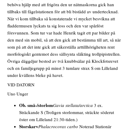
behöva hjälp med att frigöra den ur nätmaskorna gick han
tillbaks till fågelstationen för att bli bistådd av undertecknad.
När vi kom tillbaka så konstaterade vi mycket besvikna att
fladdermusen lyckats ta sig loss och den var spårlöst
försvunnen. Som tur var hade Henrik tagit ett par bilder på
den med sin mobil, så att den gick att bestämma till art, så när
som på att det inte gick att säkerställa arttillhörigheten rent
morfologiskt gentemot dess sällsynta släkting trollpipistrellen.
Övriga däggdjur bestod av två knubbsälar på Klockfotsrevet
och en familjegrupp på minst 3 tumlare strax S om Lilleland
under kvällens bleke på havet.
VID DATORN
Uno Unger
Ob. små-/storlom
Gavia stellata/arctica
3 ex.
Sträckande S
(Troligen storlommar, sträckte söderut
öster om Lilleland 21:30-tiden.)
Storskarv
Phalacrocorax carbo
Noterad Stationär