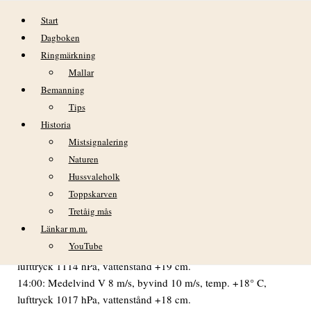
Hoppa till innehåll
Start
Dagboken
Ringmärkning
Mallar
Bemanning
Tips
Historia
söndag 14 augusti
Mistsignalering
Naturen
VÄDER
Hussvaleholk
Morgonen mulen och blåsig. Från förmiddagen uppklarnande
Toppskarven
och till kvällen helt klart.
Tretåig mås
02:00: Medelvind V 14 m/s, byvind 17 m/s, temp. +16° C,
Länkar m.m.
lufttryck 1112 hPa, vattenstånd +25 cm.
YouTube
08:00: Medelvind V 13 m/s, byvind 17 m/s, temp. +16° C,
lufttryck 1114 hPa, vattenstånd +19 cm.
14:00: Medelvind V 8 m/s, byvind 10 m/s, temp. +18° C,
lufttryck 1017 hPa, vattenstånd +18 cm.