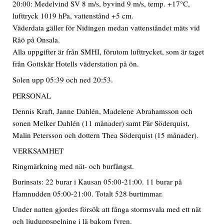
20:00: Medelvind SV 8 m/s, byvind 9 m/s, temp. +17°C,
lufttryck 1019 hPa, vattenstånd +5 cm.
Väderdata gäller för Nidingen medan vattenståndet mäts vid
Råö på Onsala.
Alla uppgifter är från SMHI, förutom lufttrycket, som är taget
från Gottskär Hotells väderstation på ön.
Solen upp 05:39 och ned 20:53.
PERSONAL
Dennis Kraft, Janne Dahlén, Madelene Abrahamsson och
sonen Melker Dahlén (11 månader) samt Pär Söderquist,
Malin Petersson och dottern Thea Söderquist (15 månader).
VERKSAMHET
Ringmärkning med nät- och burfångst.
Burinsats: 22 burar i Kausan 05:00-21:00. 11 burar på
Hamnudden 05:00-21:00. Totalt 528 burtimmar.
Under natten gjordes försök att fånga stormsvala med ett nät
och ljuduppspelning i lä bakom fyren.