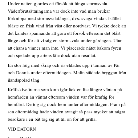
Under natten gjordes ett försök att fånga stormsvala.
Väderförutsättningarna var dock inte vad man brukar
förknippa med stormsvalafångst, dvs. svaga vindar. Istället
blåste en frisk vind från väst eller nordväst. Vi tyckte dock att
det kändes spännande att göra ett försök eftersom det blåst
länge och för att vi såg en stormsvala under gårdagen. Utan
att chansa vinner man inte. Vi placerade nätet bakom fyren
och spelade upp artens läte dock utan resultat.
En stor hög med skräp och ris eldades upp i tunnan av Pär
och Dennis under eftermiddagen. Malin städade bryggan från
ilandspolad tång.
Kräftskivefirarna som kom igår fick en lite längre väntan på
hemfärden än väntat eftersom vinden var för kraftig för
hemfärd. De tog sig dock hem under eftermiddagen. Fram på
sen eftermiddag hade vinden avtagit så pass mycket att några
besökare i en båt tog sig ut till ön för att grilla.
VID DATORN