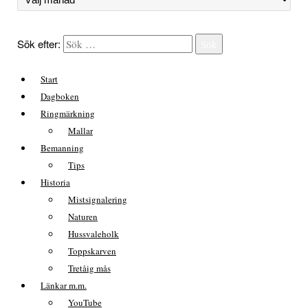
Sök efter:
Sök
Start
Dagboken
Ringmärkning
Mallar
Bemanning
Tips
Historia
Mistsignalering
Naturen
Hussvaleholk
Toppskarven
Tretåig mås
Länkar m.m.
YouTube