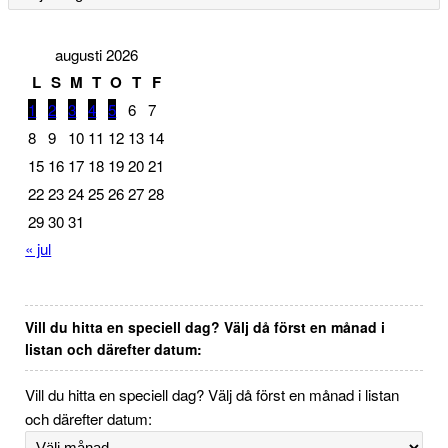
augusti 2026
L
S
M
T
O
T
F
1
2
3
4
5
6
7
8
9
10
11
12
13
14
15
16
17
18
19
20
21
22
23
24
25
26
27
28
29
30
31
« jul
Vill du hitta en speciell dag? Välj då först en månad i
listan och därefter datum:
Vill du hitta en speciell dag? Välj då först en månad i listan
och därefter datum: