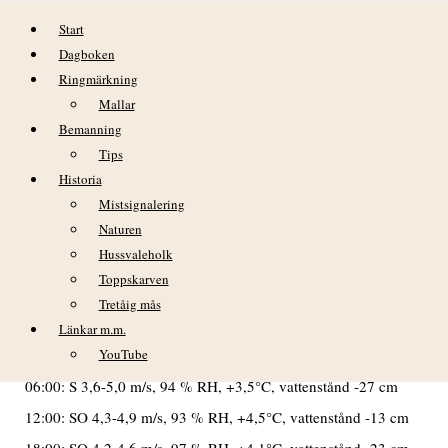
Hoppa till innehåll
Start
Dagboken
Ringmärkning
Mallar
Bemanning
Tips
Historia
onsdag 16 mars
Mistsignalering
Naturen
Hussvaleholk
Varmvattenberedare i kök och toalett samt nya kranar på t
Toppskarven
Tretåig mås
VÄDER
Länkar m.m.
Klar morgon med S vind. Resten av dagen var solig och skön
i lä.
YouTube
06:00: S 3,6-5,0 m/s, 94 % RH, +3,5°C, vattenstånd -27 cm
12:00: SO 4,3-4,9 m/s, 93 % RH, +4,5°C, vattenstånd -13 cm