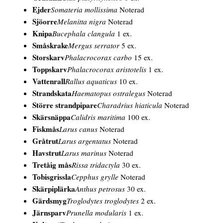
Ejder
Somateria mollissima
Noterad
Sjöorre
Melanitta nigra
Noterad
Knipa
Bucephala clangula
1 ex.
Småskrake
Mergus serrator
5 ex.
Storskarv
Phalacrocorax carbo
15 ex.
Toppskarv
Phalacrocorax aristotelis
1 ex.
Vattenrall
Rallus aquaticus
10 ex.
Strandskata
Haematopus ostralegus
Noterad
Större strandpipare
Charadrius hiaticula
Noterad
Skärsnäppa
Calidris maritima
100 ex.
Fiskmås
Larus canus
Noterad
Gråtrut
Larus argentatus
Noterad
Havstrut
Larus marinus
Noterad
Tretåig mås
Rissa tridactyla
30 ex.
Tobisgrissla
Cepphus grylle
Noterad
Skärpiplärka
Anthus petrosus
30 ex.
Gärdsmyg
Troglodytes troglodytes
2 ex.
Järnsparv
Prunella modularis
1 ex.