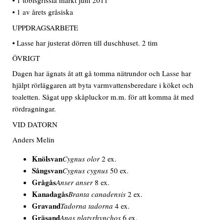
• 1 tobisgrissla märkt juni 2011
• 1 av årets gråsiska
UPPDRAGSARBETE
• Lasse har justerat dörren till duschhuset. 2 tim
ÖVRIGT
Dagen har ägnats åt att gå tomma nätrundor och Lasse har
hjälpt rörläggaren att byta varmvattensberedare i köket och
toaletten. Sågat upp skåpluckor m.m. för att komma åt med
rördragningar.
VID DATORN
Anders Melin
Knölsvan
Cygnus olor
2 ex.
Sångsvan
Cygnus cygnus
50 ex.
Grågås
Anser anser
8 ex.
Kanadagås
Branta canadensis
2 ex.
Gravand
Tadorna tadorna
4 ex.
Gräsand
Anas platyrhynchos
6 ex.