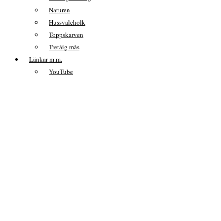
Naturen
Hussvaleholk
Toppskarven
Tretåig mås
Länkar m.m.
YouTube