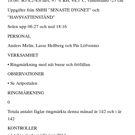
18:00: SO 4,2-4,6 m/s, 97 % RH, +4,1°C, vattenstånd -23 cm
Uppgifter från SMHI ”SENASTE DYGNET” och
”HAVSVATTENSTÅND”
Solen upp 06:27 och ned 18:16
PERSONAL
Anders Melin, Lasse Hellberg och Pär Löfvenius
VERKSAMHET
• Ringmärkning med nät burar och fröfällan.
OBSERVATIONER
• Se Artportalen
RINGMÄRKNING
0
Totala antalet fåglar ringmärkta denna månad är 142 och i år
142
KONTROLLER