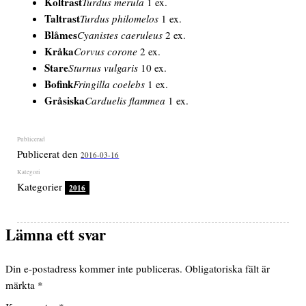
Koltrast
Turdus merula
1 ex.
Taltrast
Turdus philomelos
1 ex.
Blåmes
Cyanistes caeruleus
2 ex.
Kråka
Corvus corone
2 ex.
Stare
Sturnus vulgaris
10 ex.
Bofink
Fringilla coelebs
1 ex.
Gråsiska
Carduelis flammea
1 ex.
Publicerat den
2016-03-16
Kategorier
2016
Lämna ett svar
Din e-postadress kommer inte publiceras.
Obligatoriska fält är
märkta
*