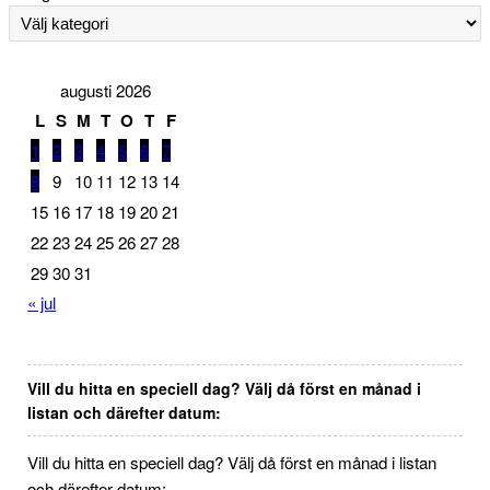
augusti 2026
L
S
M
T
O
T
F
1
2
3
4
5
6
7
8
9
10
11
12
13
14
15
16
17
18
19
20
21
22
23
24
25
26
27
28
29
30
31
« jul
Vill du hitta en speciell dag? Välj då först en månad i
listan och därefter datum:
Vill du hitta en speciell dag? Välj då först en månad i listan
och därefter datum: