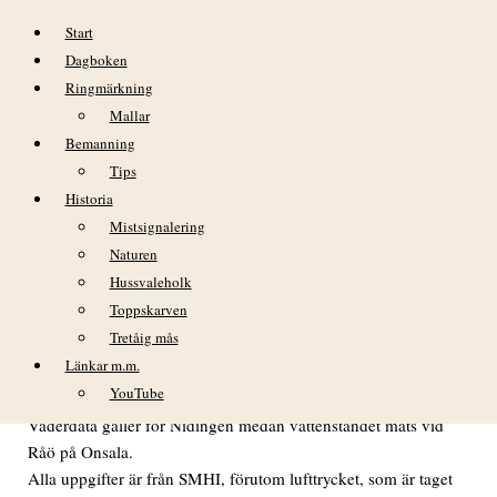
Hoppa till innehåll
Start
Dagboken
Ringmärkning
Mallar
Bemanning
Tips
Historia
lördag 30 juli
Mistsignalering
Naturen
VÄDER
Hussvaleholk
02:00: Inga uppgifter.
Toppskarven
08:00: Inga uppgifter.
Tretåig mås
14:00: Inga uppgifter
Länkar m.m.
20:00: Medelvind V 9 m/s, byvind 12 m/s, temp. +18,2° C,
YouTube
lufttryck 1009 hPa, vattenstånd +10 cm.
Väderdata gäller för Nidingen medan vattenståndet mäts vid
Råö på Onsala.
Alla uppgifter är från SMHI, förutom lufttrycket, som är taget