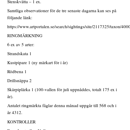
Stenskvätta – 1 ex.
Samtliga observationer för de tre senaste dagarna kan ses på
följande länk:
https://www.artportalen.se/search/sightings/site/2117325/taxon/40
RINGMÄRKNING
6 ex av 5 arter:
Strandskata 1
Kustpipare 1 (ny märkart för i år)
Rödbena 1
Drillsnäppa 2
Skärpiplärka 1 (100-vallen för juli uppnåddes, totalt 175 ex i
år).
Antalet ringmärkta fåglar denna månad uppgår till 568 och i
år 4312.
KONTROLLER