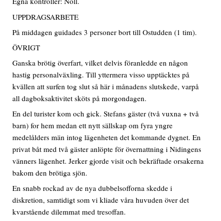
Egna kontroller: Noll.
UPPDRAGSARBETE
På middagen guidades 3 personer bort till Ostudden (1 tim).
ÖVRIGT
Ganska brötig överfart, vilket delvis föranledde en någon
hastig personalväxling. Till yttermera visso upptäcktes på
kvällen att surfen tog slut så här i månadens slutskede, varpå
all dagboksaktivitet sköts på morgondagen.
En del turister kom och gick. Stefans gäster (två vuxna + två
barn) for hem medan ett nytt sällskap om fyra yngre
medelålders män intog lägenheten det kommande dygnet. En
privat båt med två gäster anlöpte för övernattning i Nidingens
vänners lägenhet. Jerker gjorde visit och bekräftade orsakerna
bakom den brötiga sjön.
En snabb rockad av de nya dubbelsofforna skedde i
diskretion, samtidigt som vi kliade våra huvuden över det
kvarstående dilemmat med tresoffan.