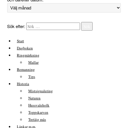
Sök efter:
Sök
Start
Dagboken
Ringmärkning
Mallar
Bemanning
Tips
Historia
Mistsignalering
Naturen
Hussvaleholk
Toppskarven
Tretåig mås
Länkar m.m.