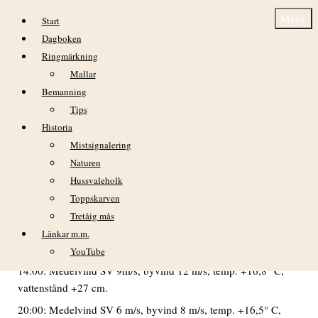
Hoppa till innehåll
Meny
Start
Dagboken
Ringmärkning
Mallar
Bemanning
Tips
Historia
lördag 2 juli
Mistsignalering
Naturen
VÄDER
Hussvaleholk
02:00: Medelvind S 11 m/s, byvind 14 m/s, temp. +16,7° C,
Toppskarven
vattenstånd +29 cm.
Tretåig mås
08:00: Medelvind S 11 m/s, byvind 13 m/s, temp. +16,4° C,
Länkar m.m.
vattenstånd +13 cm.
YouTube
14:00: Medelvind SV 9m/s, byvind 12 m/s, temp. +16,8° C,
vattenstånd +27 cm.
20:00: Medelvind SV 6 m/s, byvind 8 m/s, temp. +16,5° C,