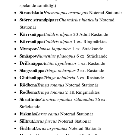
spelande samtidigt)
Strandskata
Haematopus ostralegus
Noterad Stationär
Större strandpipare
Charadrius hiaticula
Noterad
Stationär
Kärrsnäppa
Calidris alpina
20 Adult Rastande
Kärrsnäppa
Calidris alpina
1 ex. Ringmärktes
Myrspov
Limosa lapponica
1 ex. Sträckande
Småspov
Numenius phaeopus
6 ex. Sträckande
Drillsnäppa
Actitis hypoleucos
1 ex. Rastande
Skogssnäppa
Tringa ochropus
2 ex. Rastande
Gluttsnäppa
Tringa nebularia
3 ex. Rastande
Rödbena
Tringa totanus
Noterad Stationär
Rödbena
Tringa totanus
2 1K Ringmärktes
Skrattmås
Chroicocephalus ridibundus
26 ex.
Sträckande
Fiskmås
Larus canus
Noterad Stationär
Silltrut
Larus fuscus
Noterad Stationär
Gråtrut
Larus argentatus
Noterad Stationär