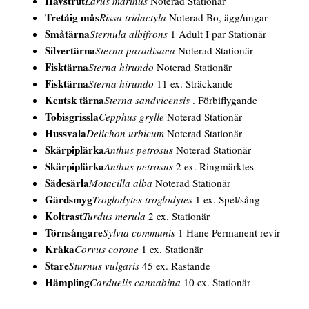
Havstrut
Larus marinus
Noterad Stationär
Tretåig mås
Rissa tridactyla
Noterad Bo, ägg/ungar
Småtärna
Sternula albifrons
1 Adult I par Stationär
Silvertärna
Sterna paradisaea
Noterad Stationär
Fisktärna
Sterna hirundo
Noterad Stationär
Fisktärna
Sterna hirundo
11 ex. Sträckande
Kentsk tärna
Sterna sandvicensis
. Förbiflygande
Tobisgrissla
Cepphus grylle
Noterad Stationär
Hussvala
Delichon urbicum
Noterad Stationär
Skärpiplärka
Anthus petrosus
Noterad Stationär
Skärpiplärka
Anthus petrosus
2 ex. Ringmärktes
Sädesärla
Motacilla alba
Noterad Stationär
Gärdsmyg
Troglodytes troglodytes
1 ex. Spel/sång
Koltrast
Turdus merula
2 ex. Stationär
Törnsångare
Sylvia communis
1 Hane Permanent revir
Kråka
Corvus corone
1 ex. Stationär
Stare
Sturnus vulgaris
45 ex. Rastande
Hämpling
Carduelis cannabina
10 ex. Stationär