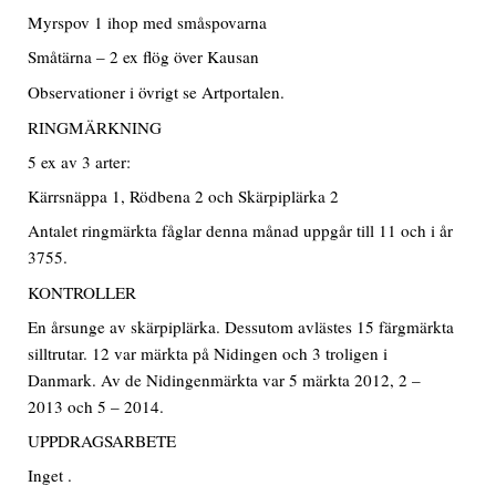
Myrspov 1 ihop med småspovarna
Småtärna – 2 ex flög över Kausan
Observationer i övrigt se Artportalen.
RINGMÄRKNING
5 ex av 3 arter:
Kärrsnäppa 1, Rödbena 2 och Skärpiplärka 2
Antalet ringmärkta fåglar denna månad uppgår till 11 och i år
3755.
KONTROLLER
En årsunge av skärpiplärka. Dessutom avlästes 15 färgmärkta
silltrutar. 12 var märkta på Nidingen och 3 troligen i
Danmark. Av de Nidingenmärkta var 5 märkta 2012, 2 –
2013 och 5 – 2014.
UPPDRAGSARBETE
Inget .