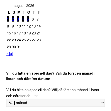
augusti 2026
L
S
M
T
O
T
F
1
2
3
4
5
6
7
8
9
10
11
12
13
14
15
16
17
18
19
20
21
22
23
24
25
26
27
28
29
30
31
« jul
Vill du hitta en speciell dag? Välj då först en månad i
listan och därefter datum:
Vill du hitta en speciell dag? Välj då först en månad i listan
och därefter datum: