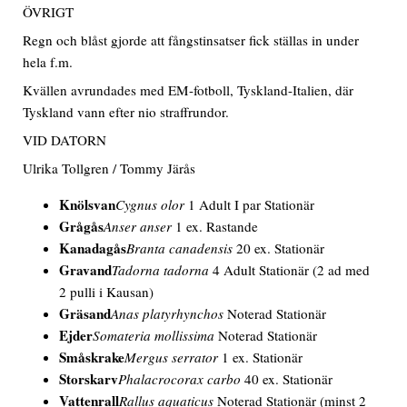
ÖVRIGT
Regn och blåst gjorde att fångstinsatser fick ställas in under
hela f.m.
Kvällen avrundades med EM-fotboll, Tyskland-Italien, där
Tyskland vann efter nio straffrundor.
VID DATORN
Ulrika Tollgren / Tommy Järås
Knölsvan
Cygnus olor
1 Adult I par Stationär
Grågås
Anser anser
1 ex. Rastande
Kanadagås
Branta canadensis
20 ex. Stationär
Gravand
Tadorna tadorna
4 Adult Stationär (2 ad med
2 pulli i Kausan)
Gräsand
Anas platyrhynchos
Noterad Stationär
Ejder
Somateria mollissima
Noterad Stationär
Småskrake
Mergus serrator
1 ex. Stationär
Storskarv
Phalacrocorax carbo
40 ex. Stationär
Vattenrall
Rallus aquaticus
Noterad Stationär (minst 2