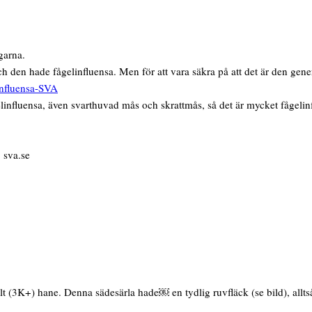
garna.
och den hade fågelinfluensa. Men för att vara säkra på att det är den gene
linfluensa-SVA
elinfluensa, även svarthuvad mås och skrattmås, så det är mycket fågelin
 sva.se
t (3K+) hane. Denna sädesärla hade￼ en tydlig ruvfläck (se bild), allts