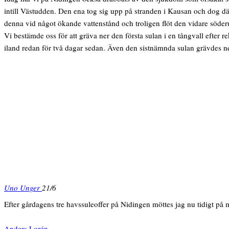
intill Västudden. Den ena tog sig upp på stranden i Kausan och dog dä
denna vid något ökande vattenstånd och troligen flöt den vidare söder
Vi bestämde oss för att gräva ner den första sulan i en tångvall efte
iland redan för två dagar sedan. Även den sistnämnda sulan grävdes ner
Uno Unger
21/6
Efter gårdagens tre havssuleoffer på Nidingen möttes jag nu tidigt på
Anders Lorén