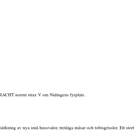
DRACHT norrut strax V om Nidingens fyrplats.
ärkning av nya små hussvalor, tretåiga måsar och tobisgrisslor. Ett stor