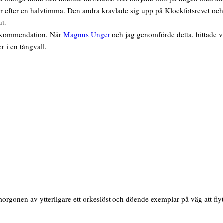
r efter en halvtimma. Den andra kravlade sig upp på Klockfotsrevet och
ut.
r rekommendation. När
Magnus Unger
och jag genomförde detta, hittade vi
 i en tångvall.
 morgonen av ytterligare ett orkeslöst och döende exemplar på väg att f