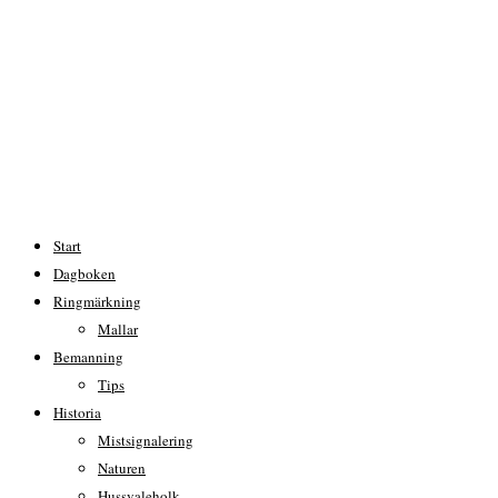
Start
Dagboken
Ringmärkning
Mallar
Bemanning
Tips
Historia
Mistsignalering
Naturen
Hussvaleholk