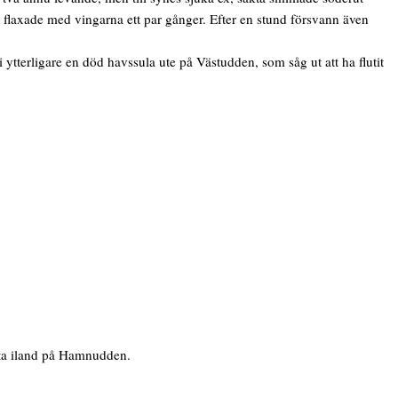
 flaxade med vingarna ett par gånger. Efter en stund försvann även
 ytterligare en död havssula ute på Västudden, som såg ut att ha flutit
lyta iland på Hamnudden.