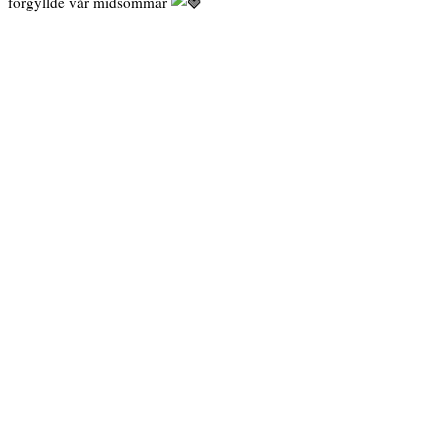
förgyllde vår midsommar