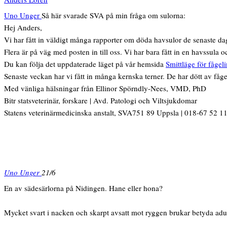
Uno Unger
Så här svarade SVA på min fråga om sulorna:
Hej Anders,
Vi har fått in väldigt många rapporter om döda havsulor de senaste da
Flera är på väg med posten in till oss. Vi har bara fått in en havssula 
Du kan följa det uppdaterade läget på vår hemsida
Smittläge för fåge
Senaste veckan har vi fått in många kernska terner. De har dött av fåg
Med vänliga hälsningar från Ellinor Spörndly-Nees, VMD, PhD
Bitr statsveterinär, forskare | Avd. Patologi och Viltsjukdomar
Statens veterinärmedicinska anstalt, SVA751 89 Uppsla | 018-67 52 11
Uno Unger
21/6
En av sädesärlorna på Nidingen. Hane eller hona?
Mycket svart i nacken och skarpt avsatt mot ryggen brukar betyda adul