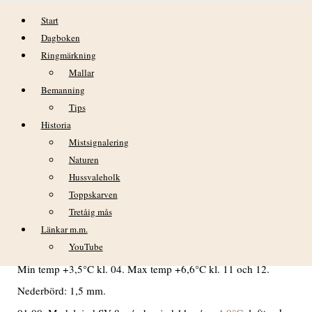
Hoppa till innehåll
Start
Dagboken
Ringmärkning
Mallar
Bemanning
Tips
Historia
DAGBOK NIDINGENS FÅGELSTATION
Mistsignalering
– MÅNDAG 25 MARS 2019
Naturen
Hussvaleholk
VÄDER
Toppskarven
Tretåig mås
Morgonen började med tunga moln och lätt regn. Regnet
upphörde rätt snart och molnen började skingras. Under
Länkar m.m.
dagen växlande molnighet och e hel del sol.
YouTube
Min temp +3,5°C kl. 04. Max temp +6,6°C kl. 11 och 12.
Nederbörd: 1,5 mm.