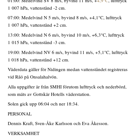
01:00: Medelvind SV 8 m/s, byvind 11 m/s, +
4,9°C
, lufttryck
1 007 hPa, vattenstånd -2 cm.
07:00: Medelvind N 5 m/s, byvind 8 m/s, +4,1°C, lufttryck
1 007 hPa, vattenstånd +2 cm.
13:00: Medelvind N 6 m/s, byvind 10 m/s, +6,3°C, lufttryck
1 015 hPa, vattenstånd -3 cm.
19:00: Medelvind NV 6 m/s, byvind 11 m/s, +5,1°C, lufttryck
1 018 hPa, vattenstånd +12 cm.
Väderdata gäller för Nidingen medan vattenståndet registreras
vid Råö på Onsalahalvön.
Alla uppgifter är från SMHI förutom lufttryck och nederbörd,
som mäts av Gottskär Hotells väderstation.
Solen gick upp 06:04 och ner 18:34.
PERSONAL
Dennis Kraft, Sven-Åke Karlsson och Eva Åkesson.
VERKSAMHET