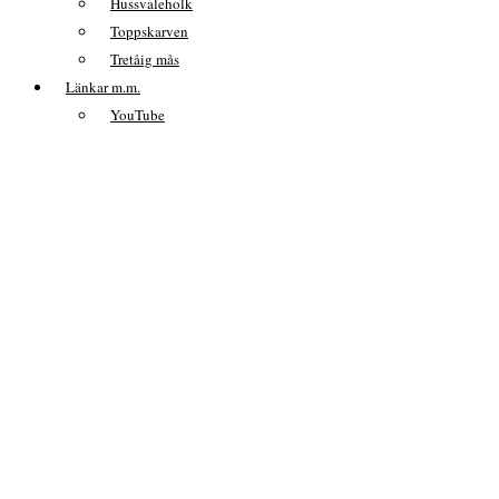
Hussvaleholk
Toppskarven
Tretåig mås
Länkar m.m.
YouTube