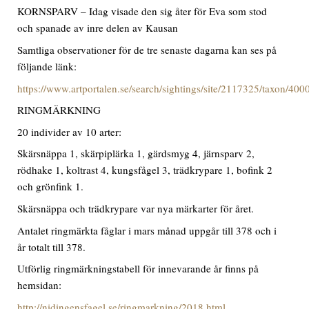
KORNSPARV – Idag visade den sig åter för Eva som stod
och spanade av inre delen av Kausan
Samtliga observationer för de tre senaste dagarna kan ses på
följande länk:
https://www.artportalen.se/search/sightings/site/2117325/taxon/40
RINGMÄRKNING
20 individer av 10 arter:
Skärsnäppa 1, skärpiplärka 1, gärdsmyg 4, järnsparv 2,
rödhake 1, koltrast 4, kungsfågel 3, trädkrypare 1, bofink 2
och grönfink 1.
Skärsnäppa och trädkrypare var nya märkarter för året.
Antalet ringmärkta fåglar i mars månad uppgår till 378 och i
år totalt till 378.
Utförlig ringmärkningstabell för innevarande år finns på
hemsidan:
http://nidingensfagel.se/ringmarkning/2018.html