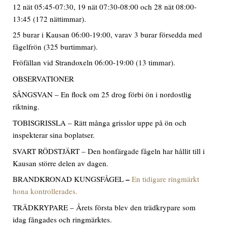
12 nät 05:45-07:30, 19 nät 07:30-08:00 och 28 nät 08:00-
13:45 (172 nättimmar).
25 burar i Kausan 06:00-19:00, varav 3 burar försedda med
fågelfrön (325 burtimmar).
Fröfällan vid Strandoxeln 06:00-19:00 (13 timmar).
OBSERVATIONER
SÅNGSVAN – En flock om 25 drog förbi ön i nordostlig
riktning.
TOBISGRISSLA – Rätt många grisslor uppe på ön och
inspekterar sina boplatser.
SVART RÖDSTJÄRT – Den honfärgade fågeln har hållit till i
Kausan större delen av dagen.
–
BRANDKRONAD KUNGSFÅGEL
En tidigare ringmärkt
hona kontrollerades.
TRÄDKRYPARE – Årets första blev den trädkrypare som
idag fångades och ringmärktes.